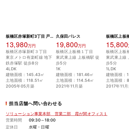
板橋区赤塚新町3丁目 戸建
久保田パレス
13,980
19,800
15,800
万円
万円
板橋区赤塚新町３丁目
板橋区上板橋１丁目
板橋区上板
東京メトロ有楽町線 地下
東武東上線 上板橋駅 徒
東武東上線 
鉄赤塚駅 徒歩8分
歩5分
歩5分
4LDK
1K
1LDK
建物面積：145.43㎡
建物面積：181.46㎡
建物面積：13
土地面積：118.51㎡
土地面積：114.54㎡
土地面積：8
2005年05月築
2021年11月築
2017年11
担当店舗へ問い合わせる
ソリューション事業本部 営業二部 霞が関オフィス１
営業時間
09:30～18:00
定休日
水曜・日曜