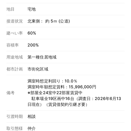
地目
宅地
接道状況
北東側： 約 5ｍ (公道)
建ぺい率
60%
容積率
200%
用途地域
第一種住居地域
都市計画
市街化区域
満室時想定利回り：10.0％
満室時年額想定賃料：15,996,000円
備考
※部屋全24室中22部屋賃貸中
駐車場全19区画中16台（調査日：2026年6月13
日現在）（賃貸借契約引継ぎ要）
引渡時期
相談
取引態様
仲介