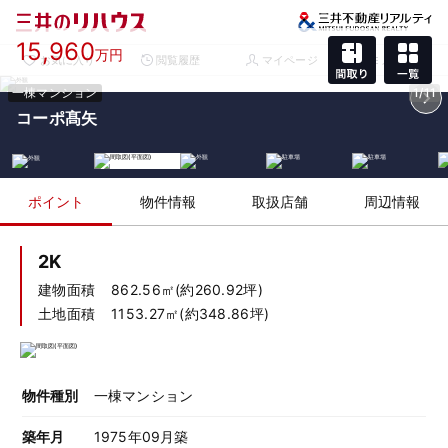
15,960
万円
お気に入り
閲覧履歴
マイページ
メニュー
一棟マンション
1/11
コーポ髙矢
ポイント
物件情報
取扱店舗
周辺情報
2K
建物面積
862.56㎡(約260.92坪)
土地面積
1153.27㎡(約348.86坪)
物件種別
一棟マンション
築年月
1975年09月築