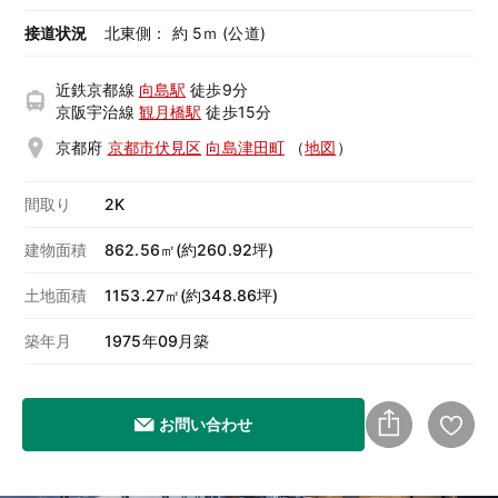
接道状況
北東側： 約 5ｍ (公道)
近鉄京都線
向島駅
徒歩9分
京阪宇治線
観月橋駅
徒歩15分
京都府
京都市伏見区
向島津田町
（
地図
）
間取り
2K
建物面積
862.56㎡(約260.92坪)
土地面積
1153.27㎡(約348.86坪)
築年月
1975年09月築
お問い合わせ