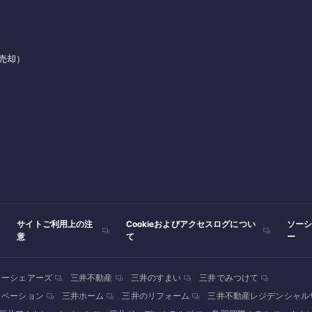
売却）
サイトご利用上の注
Cookieおよびアクセスログについ
ソー
意
て
ー
カーシェアーズ
三井不動産
三井のすまい
三井でみつけて
ノベーション
三井ホーム
三井のリフォーム
三井不動産レジデンシャル