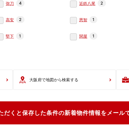
4
2
弥刀
近鉄八尾
2
1
高安
恩智
1
1
堅下
関屋
大阪府で地図から検索する
ただくと保存した条件の新着物件情報をメール