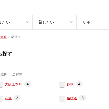
りたい
貸したい
サポート
駅選択
大阪線
ら探す
全選択
全解除
4
4
大阪上本町
鶴橋
2
3
布施
俊徳道