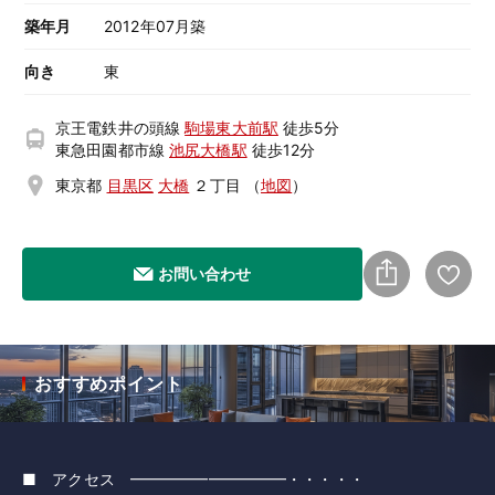
築年月
2012年07月築
向き
東
京王電鉄井の頭線
駒場東大前駅
徒歩5分
東急田園都市線
池尻大橋駅
徒歩12分
東京都
目黒区
大橋
２丁目
（
地図
）
お問い合わせ
おすすめポイント
■ アクセス ━━━━━━━━━━・・・・・