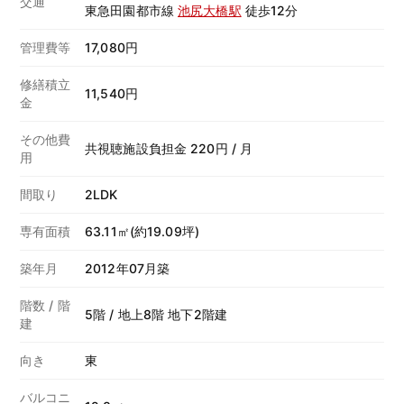
交通
東急田園都市線
池尻大橋駅
徒歩12分
管理費等
17,080円
修繕積立
11,540円
金
その他費
共視聴施設負担金 220円 / 月
用
間取り
2LDK
専有面積
63.11㎡(約19.09坪)
築年月
2012年07月築
階数 / 階
5階 / 地上8階 地下2階建
建
向き
東
バルコニ