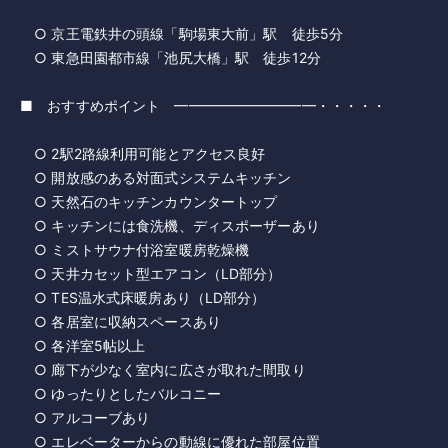
○ 京王電鉄井の頭線「駒場東大前」駅 徒歩5分
○ 東急田園都市線「池尻大橋」駅 徒歩12分
■ おすすめポイント ━━━━━━━━━━・・・・・
○ 2駅2路線利用可能とアクセス良好
○ 開放感のある対面式システムキッチン
○ 天然石のキッチンカウンタートップ
○ キッチンには食洗機、ディスポーザーあり
○ ミストサウナ付浴室暖房乾燥機
○ 天井カセット型エアコン（LD部分）
○ TES温水式床暖房あり（LD部分）
○ 各居室に収納スペースあり
○ 各洋室5帖以上
○ 廊下が少なく室内に広さが取れた間取り
○ ゆったりとしたバルコニー
○ アルコーブあり
○ エレベーターからの動線に優れた部屋位置