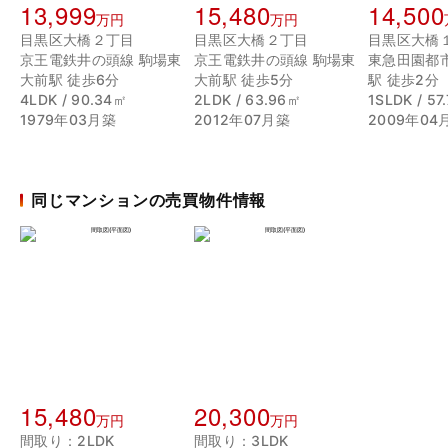
13,999
15,480
14,500
万円
万円
目黒区大橋２丁目
目黒区大橋２丁目
目黒区大橋
京王電鉄井の頭線 駒場東
京王電鉄井の頭線 駒場東
東急田園都
大前駅 徒歩6分
大前駅 徒歩5分
駅 徒歩2分
4LDK / 90.34㎡
2LDK / 63.96㎡
1SLDK / 57
1979年03月築
2012年07月築
2009年04
同じマンションの売買物件情報
15,480
20,300
万円
万円
間取り：2LDK
間取り：3LDK