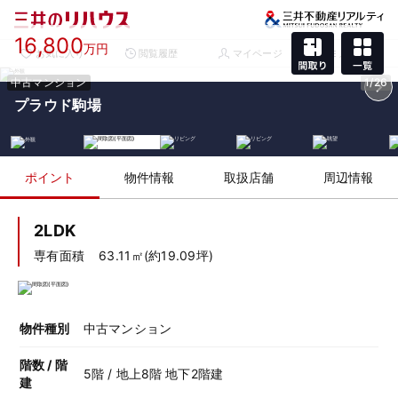
16,800
万円
お気に入り
閲覧履歴
マイページ
メニュー
中古マンション
1/26
プラウド駒場
ポイント
物件情報
取扱店舗
周辺情報
2LDK
専有面積
63.11㎡(約19.09坪)
物件種別
中古マンション
階数 / 階
5階 / 地上8階 地下2階建
建