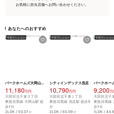
お気軽に担当店舗へお問い合わせください。
あなたへのおすすめ
中古マンション
中古マンション
中古マンション
パークホームズ大岡山ラヴィアンコート
シティインデックス洗足
11,180
10,790
9,200
万円
万円
万
大田区北千束３丁目
大田区北千束１丁目
大田区北千
東急目黒線 大岡山駅 徒
東急目黒線 洗足駅 徒歩5
東急目黒線 
歩1分
分
歩1分
2LDK / 50.07㎡
2LDK / 60.09㎡
1LDK / 44