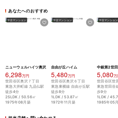
あなたへのおすすめ
中古マンション
中古マンション
中古マンション
ニューウェルハイツ奥沢
自由が丘ハイム
中銀第2世
6,298
5,480
5,080
万円
万円
万
世田谷区奥沢７丁目
世田谷区奥沢６丁目
世田谷区世
東急大井町線 九品仏駅
東急東横線 自由が丘駅
東急世田谷線
徒歩4分
徒歩8分
歩9分
2SLDK / 50.56㎡
1LDK / 53.87㎡
1LDK / 45
1975年08月築
1972年11月築
1985年05