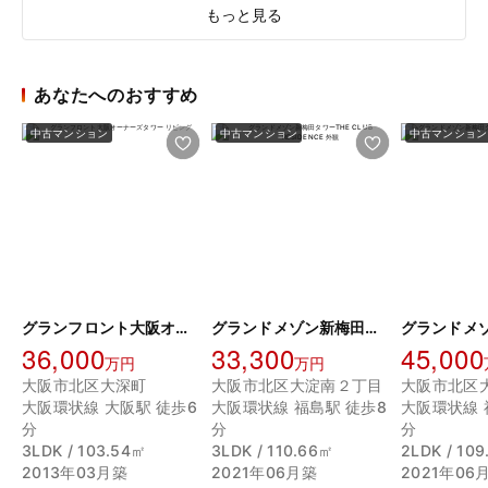
もっと見る
あなたへのおすすめ
中古マンション
中古マンション
中古マンション
グランフロント大阪オーナーズタワー
グランドメゾン新梅田タワーTHE CLUB RESIDENCE
36,000
33,300
45,000
万円
万円
大阪市北区大深町
大阪市北区大淀南２丁目
大阪市北区
大阪環状線 大阪駅 徒歩6
大阪環状線 福島駅 徒歩8
大阪環状線 
分
分
分
3LDK / 103.54㎡
3LDK / 110.66㎡
2LDK / 10
2013年03月築
2021年06月築
2021年06