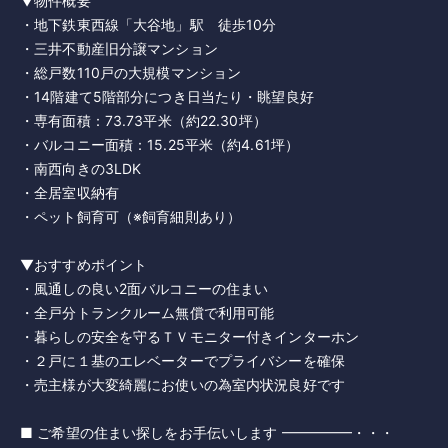
▼物件概要
・地下鉄東西線「大谷地」駅 徒歩10分
・三井不動産旧分譲マンション
・総戸数110戸の大規模マンション
・14階建て5階部分につき日当たり・眺望良好
・専有面積：73.73平米（約22.30坪）
・バルコニー面積：15.25平米（約4.61坪）
・南西向きの3LDK
・全居室収納有
・ペット飼育可（※飼育細則あり）
▼おすすめポイント
・風通しの良い2面バルコニーの住まい
・全戸分トランクルーム無償で利用可能
・暮らしの安全を守るＴＶモニター付きインターホン
・２戸に１基のエレベーターでプライバシーを確保
・売主様が大変綺麗にお使いの為室内状況良好です
■ ご希望の住まい探しをお手伝いします ━━━━━・・・