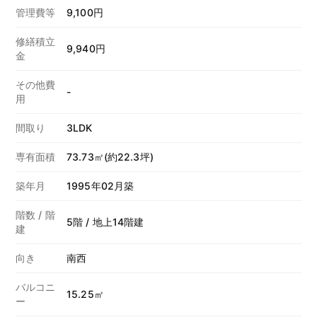
管理費等
9,100円
修繕積立
9,940円
金
その他費
-
用
間取り
3LDK
専有面積
73.73㎡(約22.3坪)
築年月
1995年02月築
階数 / 階
5階 / 地上14階建
建
向き
南西
バルコニ
15.25㎡
ー