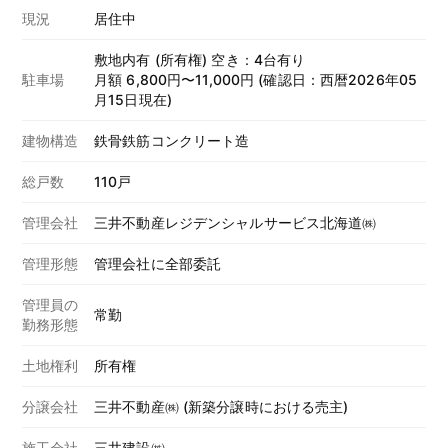
現況
居住中
敷地内有 (所有権) 空き：4台有り
駐車場
月額 6,800円〜11,000円 (確認日：西暦2026年05
月15日現在)
建物構造
鉄骨鉄筋コンクリート造
総戸数
110戸
管理会社
三井不動産レジデンシャルサービス北海道㈱
管理形態
管理会社に全部委託
管理員の
常勤
勤務形態
土地権利
所有権
分譲会社
三井不動産㈱ (新築分譲時における売主)
施工会社
三井建設㈱