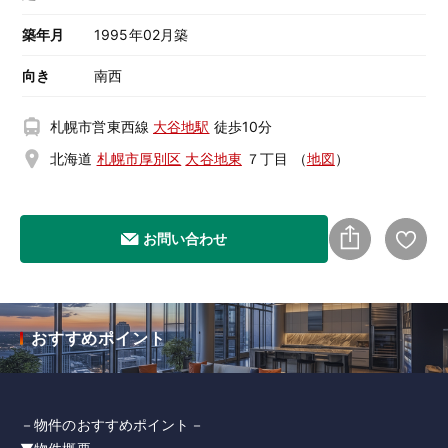
築年月
1995年02月築
向き
南西
札幌市営東西線
大谷地駅
徒歩10分
北海道
札幌市厚別区
大谷地東
７丁目
（
地図
）
お問い合わせ
おすすめポイント
－物件のおすすめポイント－