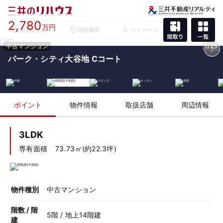
2,780
万円
お気に入り
閲覧履歴
マイページ
メニュー
中古マンション
1/25
パーク・シティ大谷地 Cコート
ポイント
物件情報
取扱店舗
周辺情報
3LDK
専有面積
73.73㎡(約22.3坪)
物件種別
中古マンション
階数 / 階
5階 / 地上14階建
建