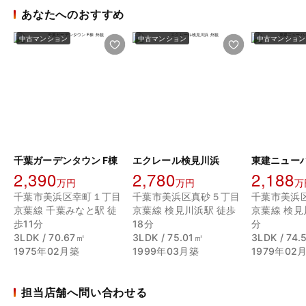
あなたへのおすすめ
中古マンション
中古マンション
中古マンション
千葉ガーデンタウン F棟
エクレール検見川浜
2,390
2,780
2,188
万円
万円
万
千葉市美浜区幸町１丁目
千葉市美浜区真砂５丁目
千葉市美浜
京葉線 千葉みなと駅 徒
京葉線 検見川浜駅 徒歩
京葉線 検見
歩11分
18分
分
3LDK / 70.67㎡
3LDK / 75.01㎡
3LDK / 74
1975年02月築
1999年03月築
1979年02
担当店舗へ問い合わせる