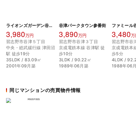
ライオンズガーデン谷津フレグランスヒル
谷津パークタウン参番街
ファミール
3,980
3,890
3,480
万円
万円
万
習志野市谷津５丁目
習志野市谷津３丁目
習志野市谷
中央・総武緩行線 津田沼
京成電鉄本線 谷津駅 徒
京成電鉄本線
駅 徒歩19分
歩10分
歩5分
3SLDK / 83.09㎡
3LDK / 90.22㎡
4LDK / 92
2001年09月築
1989年06月築
1988年06
同じマンションの売買物件情報