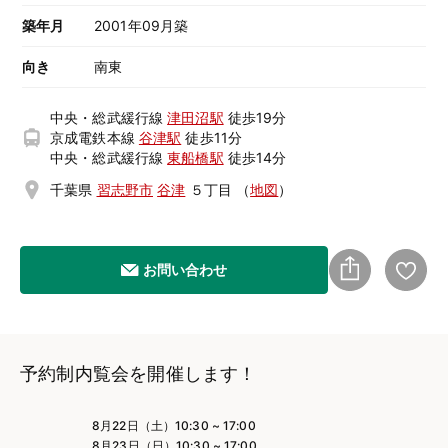
築年月
2001年09月築
向き
南東
中央・総武緩行線
津田沼駅
徒歩19分
京成電鉄本線
谷津駅
徒歩11分
中央・総武緩行線
東船橋駅
徒歩14分
千葉県
習志野市
谷津
５丁目
（
地図
）
お問い合わせ
予約制内覧会を開催します！
8月22日（土）10:30 ~ 17:00
8月23日（日）10:30 ~ 17:00