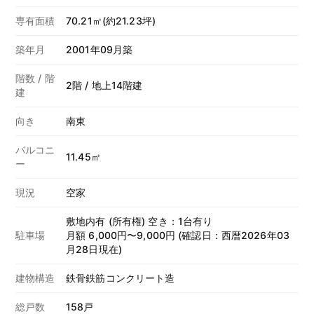
専有面積
70.21㎡(約21.23坪)
築年月
2001年09月築
階数 / 階
2階 / 地上14階建
建
向き
南東
バルコニ
11.45㎡
ー
現況
空家
敷地内有 (所有権) 空き：1台有り
駐車場
月額 6,000円〜9,000円 (確認日：西暦2026年03
月28日現在)
建物構造
鉄骨鉄筋コンクリート造
総戸数
158戸