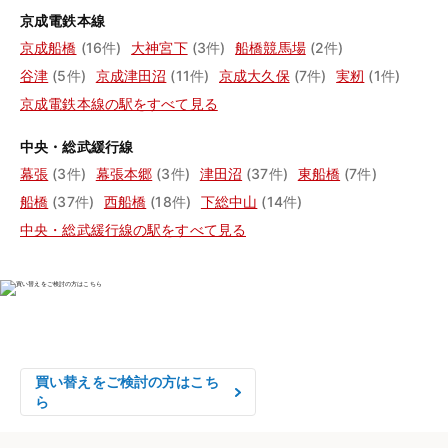
京成電鉄本線
京成船橋
(16件)
大神宮下
(3件)
船橋競馬場
(2件)
谷津
(5件)
京成津田沼
(11件)
京成大久保
(7件)
実籾
(1件)
京成電鉄本線の駅をすべて見る
中央・総武緩行線
幕張
(3件)
幕張本郷
(3件)
津田沼
(37件)
東船橋
(7件)
船橋
(37件)
西船橋
(18件)
下総中山
(14件)
中央・総武緩行線の駅をすべて見る
物件の売却をご検討の方は、

はやめの査定依頼がおすすめです！
買い替えをご検討の方はこち
ら