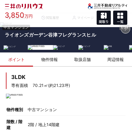
3,850
万円
お気に入り
閲覧履歴
マイページ
メニュー
中古マンション
1/34
ライオンズガーデン谷津フレグランスヒル
ポイント
物件情報
取扱店舗
周辺情報
3LDK
専有面積
70.21㎡(約21.23坪)
物件種別
中古マンション
階数 / 階
2階 / 地上14階建
建