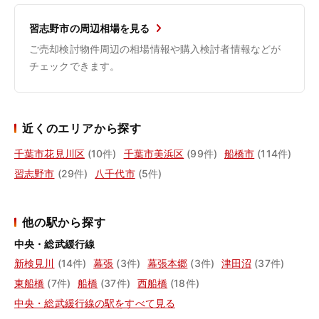
習志野市の周辺相場を見る
ご売却検討物件周辺の相場情報や購入検討者情報などが
チェックできます。
近くのエリアから探す
千葉市花見川区
(10件)
千葉市美浜区
(99件)
船橋市
(114件)
習志野市
(29件)
八千代市
(5件)
他の駅から探す
中央・総武緩行線
新検見川
(14件)
幕張
(3件)
幕張本郷
(3件)
津田沼
(37件)
東船橋
(7件)
船橋
(37件)
西船橋
(18件)
中央・総武緩行線の駅をすべて見る