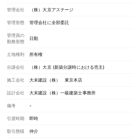
管理会社
（株）大京アステージ
管理形態
管理会社に全部委託
管理員の
日勤
勤務形態
土地権利
所有権
分譲会社
（株）大京 (新築分譲時における売主)
施工会社
大末建設（株） 東京本店
設計会社
大末建設（株）一級建築士事務所
備考
-
引渡時期
即時
取引態様
仲介