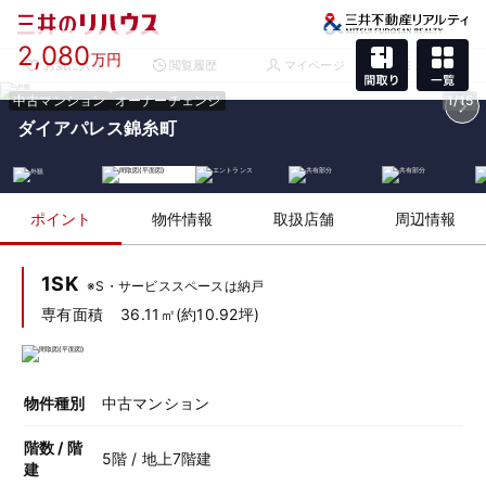
2,080
万円
お気に入り
閲覧履歴
マイページ
メニュー
中古マンション
オーナーチェンジ
1/15
ダイアパレス錦糸町
ポイント
物件情報
取扱店舗
周辺情報
1SK
※S・サービススペースは納戸
専有面積
36.11㎡(約10.92坪)
物件種別
中古マンション
階数 / 階
5階 / 地上7階建
建