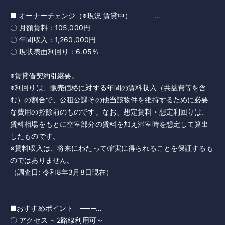
■ オーナーチェンジ（※現況 賃貸中） ───…
〇 月額賃料：105,000円
〇 年間収入：1,260,000円
〇 現状表面利回り：6.05％
※賃貸借契約引継要。
※利回りは、販売価格に対する年間の賃料収入（共益費等を含
む）の割合で、公租公課その他当該物件を維持するために必要
な費用の控除前のものです。なお、想定賃料・想定利回りは、
賃料相場をもとに空室部分の賃料を加え満室時を想定して算出
したものです。
※賃料収入は、将来にわたって確実に得られることを保証するも
のではありません。
（調査日: 令和8年3月8日現在）
■おすすめポイント ───…
〇 アクセス ～2路線利用可～