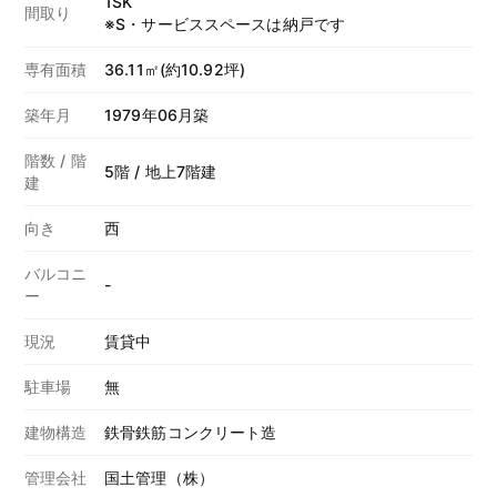
1SK
間取り
※S・サービススペースは納戸です
専有面積
36.11㎡(約10.92坪)
築年月
1979年06月築
階数 / 階
5階 / 地上7階建
建
向き
西
バルコニ
-
ー
現況
賃貸中
駐車場
無
建物構造
鉄骨鉄筋コンクリート造
管理会社
国土管理（株）