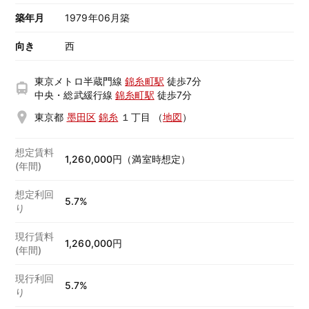
築年月
1979年06月築
向き
西
東京メトロ半蔵門線
錦糸町駅
徒歩7分
中央・総武緩行線
錦糸町駅
徒歩7分
東京都
墨田区
錦糸
１丁目
（
地図
）
想定賃料
1,260,000円（満室時想定）
(年間)
想定利回
5.7%
り
現行賃料
1,260,000円
(年間)
現行利回
5.7%
り