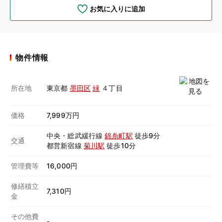
お気に入りに追加
物件情報
所在地
東京都
墨田区
緑
４丁目
価格
7,999万円
中央・総武緩行線
錦糸町駅
徒歩9分
交通
都営新宿線
菊川駅
徒歩10分
管理費等
16,000円
修繕積立
7,310円
金
その他費
-