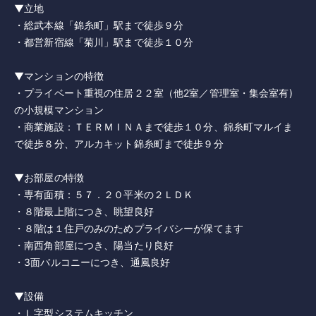
▼立地
・総武本線「錦糸町」駅まで徒歩９分
・都営新宿線「菊川」駅まで徒歩１０分
▼マンションの特徴
・プライベート重視の住居２２室（他2室／管理室・集会室有)
の小規模マンション
・商業施設：ＴＥＲＭＩＮＡまで徒歩１０分、錦糸町マルイま
で徒歩８分、アルカキット錦糸町まで徒歩９分
▼お部屋の特徴
・専有面積：５７．２０平米の２ＬＤＫ
・８階最上階につき、眺望良好
・８階は１住戸のみのためプライバシーが保てます
・南西角部屋につき、陽当たり良好
・3面バルコニーにつき、通風良好
▼設備
・Ｌ字型システムキッチン