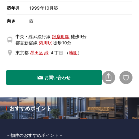
築年月
1999年10月築
向き
西
中央・総武緩行線
錦糸町駅
徒歩9分
都営新宿線
菊川駅
徒歩10分
東京都
墨田区
緑
４丁目
（
地図
）
お問い合わせ
おすすめポイント
－物件のおすすめポイント－