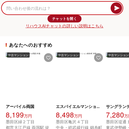
チャットを開く
リハウスAIチャットの詳しい説明はこちら
あなたへのおすすめ
中古マンション
中古マンション
中古マンション
アーバイル両国
エスバイエルマンション錦糸町
サングラン
8,199
8,498
7,280
万円
万円
万
墨田区緑２丁目
墨田区亀沢４丁目
墨田区堤通
都営大江戸線 両国駅 徒
中央・総武緩行線 錦糸町
東武伊勢崎