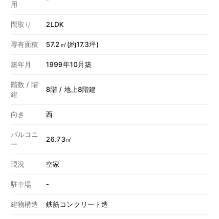
用
間取り
2LDK
専有面積
57.2㎡(約17.3坪)
築年月
1999年10月築
階数 / 階
8階 / 地上8階建
建
向き
西
バルコニ
26.73㎡
ー
現況
空家
駐車場
-
建物構造
鉄筋コンクリート造