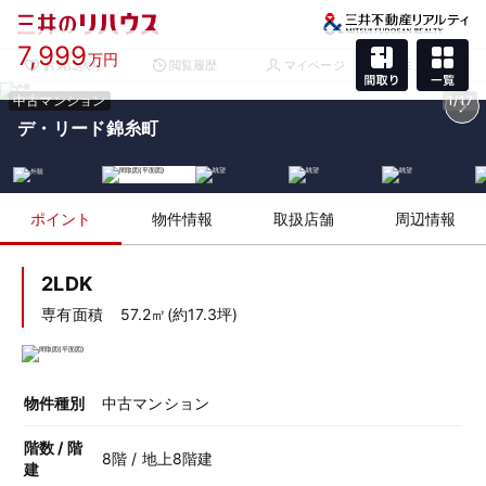
7,999
万円
お気に入り
閲覧履歴
マイページ
メニュー
中古マンション
1/17
デ・リード錦糸町
ポイント
物件情報
取扱店舗
周辺情報
2LDK
専有面積
57.2㎡(約17.3坪)
物件種別
中古マンション
階数 / 階
8階 / 地上8階建
建