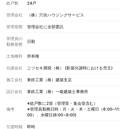
総戸数
24戸
管理会社
（株）穴吹ハウジングサービス
管理形態
管理会社に全部委託
管理員の
日勤
勤務形態
土地権利
所有権
分譲会社
ニツセキ開発（株） (新築分譲時における売主)
施工会社
東鉄工業（株）建築支店
設計会社
東鉄工業（株）一級建築士事務所
※総戸数に2室（管理室・集会室含む）
備考
※管理員勤務日時：月・火・木・土曜日（8:00~11:
00）、水曜日(8:00~9:00)
引渡時期
即時