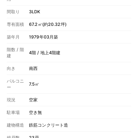
間取り
3LDK
専有面積
67.2㎡(約20.32坪)
築年月
1979年03月築
階数 / 階
4階 / 地上4階建
建
向き
南西
バルコニ
7.5㎡
ー
現況
空家
駐車場
空き無
建物構造
鉄筋コンクリート造
総戸数
23戸