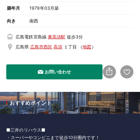
築年月
1979年03月築
向き
南西
広島電鉄宮島線
東高須駅
徒歩3分
広島県
広島市西区
高須
１丁目
（
地図
）
お問い合わせ
おすすめポイント
■三井のリハウス■
・スーパーやコンビニまで徒歩10分圏内です！