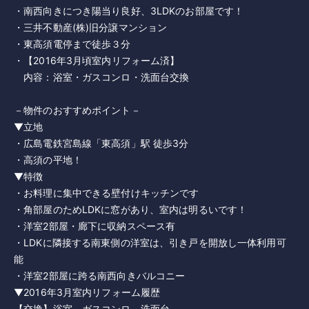
・南西向きにつき陽当り良好、3LDKのお部屋です！
・三井不動産(株)旧分譲マンション
・東高須電停まで徒歩３分
・【2016年3月頃室内リフォーム済】
内容：浴室・ガスコンロ・洗面台交換
－物件のおすすめポイント－
▼立地
・広島電鉄宮島線「東高須」駅 徒歩3分
・高須の平地！
▼特徴
・お料理に集中できる壁付けキッチンです
・角部屋のためLDKに窓があり、室内は明るいです！
・洋室2部屋・廊下に収納スペース有
・LDKに隣接する南東側の洋室は、引き戸を開放し一体利用可
能
・洋室2部屋に跨る南西向きバルコニー
▼2016年3月室内リフォーム履歴
【交換】浴室、ガスコンロ、洗面台