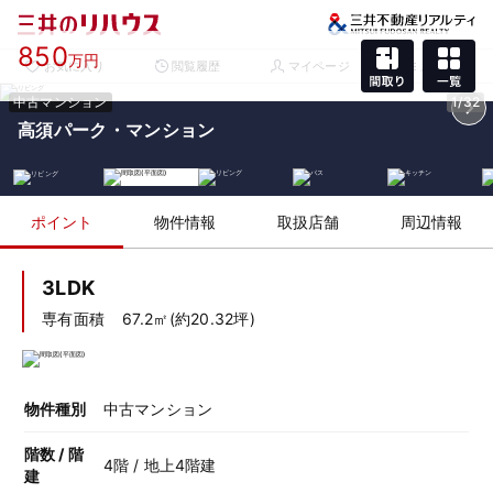
850
万円
お気に入り
閲覧履歴
マイページ
メニュー
中古マンション
1/32
高須パーク・マンション
ポイント
物件情報
取扱店舗
周辺情報
3LDK
専有面積
67.2㎡(約20.32坪)
物件種別
中古マンション
階数 / 階
4階 / 地上4階建
建