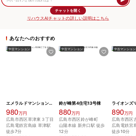
チャットを開く
リハウスAIチャットの詳しい説明はこちら
あなたへのおすすめ
中古マンション
中古マンション
中古マンション
エメラルドマンション草津東三丁目
鈴が峰第4住宅13号棟
980
880
890
万円
万円
万円
広島市西区草津東３丁目
広島市西区鈴が峰町
広島市西区
広島電鉄宮島線 草津駅
山陽本線 新井口駅 徒歩
広島電鉄宮
徒歩7分
12分
徒歩10分