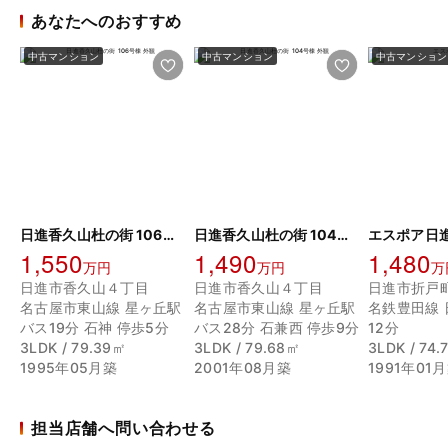
あなたへのおすすめ
中古マンション
中古マンション
中古マンション
日進香久山杜の街 106号棟
日進香久山杜の街 104号棟
エスポア日
1,550
1,490
1,480
万円
万円
万
日進市香久山４丁目
日進市香久山４丁目
日進市折戸
名古屋市東山線 星ヶ丘駅
名古屋市東山線 星ヶ丘駅
名鉄豊田線 
バス19分 石神 停歩5分
バス28分 石兼西 停歩9分
12分
3LDK / 79.39㎡
3LDK / 79.68㎡
3LDK / 74
1995年05月築
2001年08月築
1991年01
担当店舗へ問い合わせる