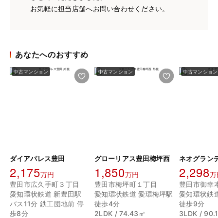
お気軽に担当店舗へお問い合わせください。
あなたへのおすすめ
中古マンション
中古マンション
中古マンション
ダイアパレス豊田
グローリアス豊田梅坪西
ネオグラン
2,175
1,850
2,298
万円
万円
万
豊田市広久手町３丁目
豊田市梅坪町１丁目
豊田市御幸
愛知環状鉄道 新豊田駅
愛知環状鉄道 愛環梅坪駅
愛知環状鉄
バス11分 鉄工団地前 停
徒歩4分
徒歩9分
歩8分
2LDK / 74.43㎡
3LDK / 90