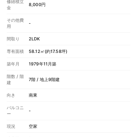
修繕積立
8,000円
金
その他費
-
用
間取り
2LDK
専有面積
58.12㎡(約17.58坪)
築年月
1979年11月築
階数 / 階
7階 / 地上9階建
建
向き
南東
バルコニ
-
ー
現況
空家