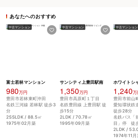
あなたへのおすすめ
中古マンション
中古マンション
中古マンション
富士若林マンション
サンシティ上豊田駅南
ホワイトシ
980
1,350
1,240
万円
万円
万
豊田市若林東町沖田
豊田市高原町１丁目
豊田市前山
名鉄三河線 若林駅 徒歩3
名鉄豊田線 上豊田駅 徒
愛知環状鉄
分
歩15分
徒歩28分
2SSLDK / 88.5㎡
2LDK / 70.78㎡
名鉄バス「
1975年02月築
1995年09月築
目」停 徒
2LDK / 53
1974年11