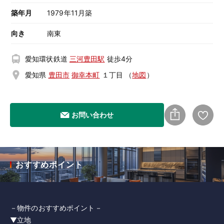
築年月
1979年11月築
向き
南東
愛知環状鉄道
三河豊田駅
徒歩4分
愛知県
豊田市
御幸本町
１丁目
（
地図
）
お問い合わせ
おすすめポイント
－物件のおすすめポイント－
▼立地