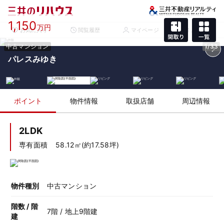
1,150
万円
お気に入り
閲覧履歴
マイページ
メニュー
中古マンション
1/33
パレスみゆき
ポイント
物件情報
取扱店舗
周辺情報
2LDK
専有面積
58.12㎡(約17.58坪)
物件種別
中古マンション
階数 / 階
7階 / 地上9階建
建