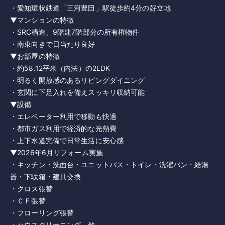
・愛知環状鉄道「三河豊田」駅徒歩約4分の好立地
▼マンションの特徴
・SRC構造、9階建7階部分の所有権物件
・南東向きで日当たり良好
▼お部屋の特徴
・約58.12平米（内法）の2LDK
・明るく開放感のあるリビングダイニング
・玄関に下足入れを備えスッキリ収納可能
▼設備
・エレベーター利用で移動も快適
・都市ガス利用で経済的な光熱費
・上下水道完備で日常生活に安心感
▼2026年6月リフォーム実施
・キッチン・洗面台・ユニットバス・トイレ・洗濯パン・給湯
器・下駄箱・建具交換
・クロス張替
・ＣＦ張替
・フローリング張替
・ハウスクリーニング 他