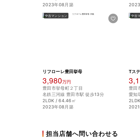
2023年08月築
202
中古マンション
中古
リフローレ豊田挙母
Tス
3,980
3,
万円
豊田市挙母町２丁目
豊田
名鉄三河線 豊田市駅 徒歩13分
愛知
2LDK / 64.46㎡
2LDK
2023年08月築
202
担当店舗へ問い合わせる