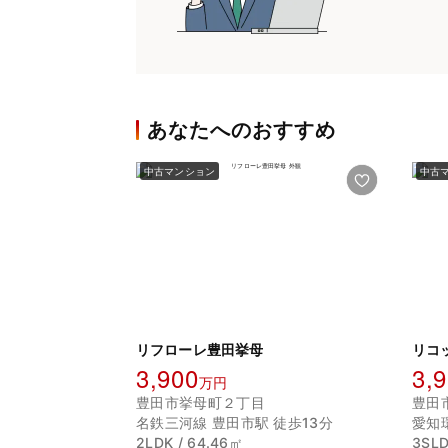
あなたへのおすすめ
中古マンション
中古
リフローレ豊田挙母
リコ
3,900
3,
万円
豊田市挙母町２丁目
豊田
名鉄三河線 豊田市駅 徒歩13分
愛知
2LDK / 64.46㎡
3SLD