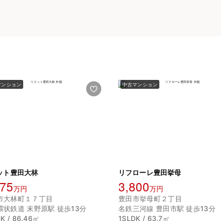
マンション
中古マンション
ット豊田大林
リフローレ豊田挙母
975
3,800
万円
万円
市大林町１７丁目
豊田市挙母町２丁目
環状鉄道 末野原駅 徒歩13分
名鉄三河線 豊田市駅 徒歩13分
K / 86.46㎡
1SLDK / 63.7㎡