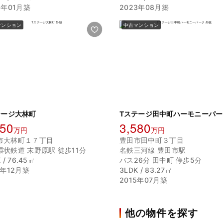
3年01月築
2023年08月築
マンション
中古マンション
テージ大林町
Tステージ田中町ハーモニーパー
150
3,580
万円
万円
市大林町１７丁目
豊田市田中町３丁目
環状鉄道 末野原駅 徒歩11分
名鉄三河線 豊田市駅
 / 76.45㎡
バス26分 田中町 停歩5分
1年12月築
3LDK / 83.27㎡
2015年07月築
他の物件を探す