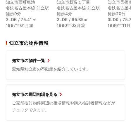
知立市西町亀池
知立市新富１丁目
知立市長篠
名鉄名古屋本線 知立駅
名鉄名古屋本線 知立駅
名鉄名古屋
徒歩9分
徒歩4分
徒歩20分
3LDK / 75.41㎡
2LDK / 65.85㎡
3LDK / 75.
1997年01月築
1990年03月築
1996年11
知立市の物件情報
知立市の物件一覧
愛知県知立市の不動産を紹介しています。
知立市の周辺相場を見る
ご売却検討物件周辺の相場情報や購入検討者情報などが
チェックできます。