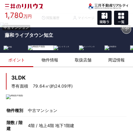
1,780
万円
お気に入り
閲覧履歴
マイページ
メニュー
中古マンション
1/20
藤和ライブタウン知立
ポイント
物件情報
取扱店舗
周辺情報
3LDK
専有面積
79.64㎡(約24.09坪)
物件種別
中古マンション
階数 / 階
4階 / 地上4階 地下1階建
建