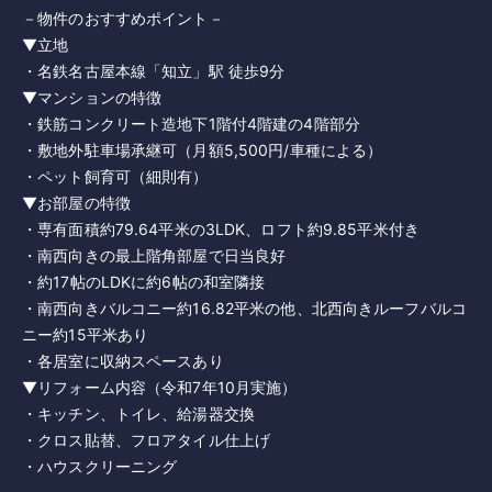
－物件のおすすめポイント－
▼立地
・名鉄名古屋本線「知立」駅 徒歩9分
▼マンションの特徴
・鉄筋コンクリート造地下1階付4階建の4階部分
・敷地外駐車場承継可（月額5,500円/車種による）
・ペット飼育可（細則有）
▼お部屋の特徴
・専有面積約79.64平米の3LDK、ロフト約9.85平米付き
・南西向きの最上階角部屋で日当良好
・約17帖のLDKに約6帖の和室隣接
・南西向きバルコニー約16.82平米の他、北西向きルーフバルコ
ニー約15平米あり
・各居室に収納スペースあり
▼リフォーム内容（令和7年10月実施）
・キッチン、トイレ、給湯器交換
・クロス貼替、フロアタイル仕上げ
・ハウスクリーニング