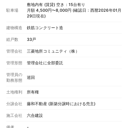
敷地内有 (賃貸) 空き：15台有り
駐車場
月額 4,500円〜8,000円 (確認日：西暦2026年01月
29日現在)
建物構造
鉄筋コンクリート造
総戸数
33戸
管理会社
三菱地所コミュニティ（株）
管理形態
管理会社に全部委託
管理員の
巡回
勤務形態
土地権利
所有権
分譲会社
藤和不動産 (新築分譲時における売主)
施工会社
六合建設
備考
-