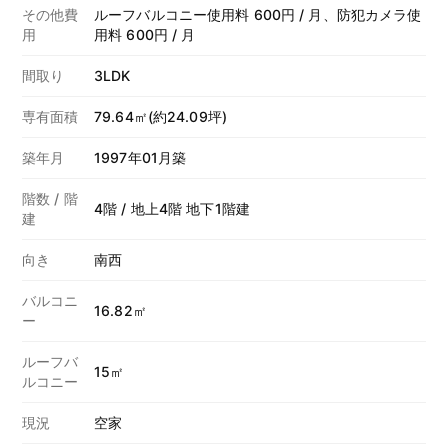
その他費
ルーフバルコニー使用料 600円 / 月、防犯カメラ使
用
用料 600円 / 月
間取り
3LDK
専有面積
79.64㎡(約24.09坪)
築年月
1997年01月築
階数 / 階
4階 / 地上4階 地下1階建
建
向き
南西
バルコニ
16.82㎡
ー
ルーフバ
15㎡
ルコニー
現況
空家