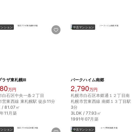
マンション
中古マンション
プラザ東札幌Ⅲ
パークハイム南郷
580
2,790
万円
万円
市白石区中央一条２丁目
札幌市白石区本郷通１２丁目南
市営東西線 東札幌駅 徒歩11分
札幌市営東西線 南郷１３丁目駅
 / 81.07㎡
3分
9年11月築
3LDK / 77.93㎡
1991年07月築
マンション
中古マンション