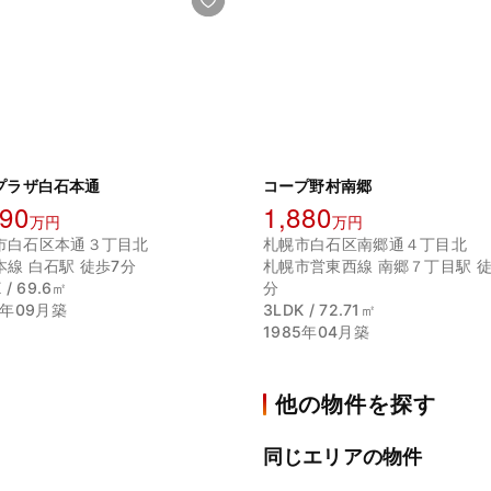
プラザ白石本通
コープ野村南郷
090
1,880
万円
万円
市白石区本通３丁目北
札幌市白石区南郷通４丁目北
本線 白石駅 徒歩7分
札幌市営東西線 南郷７丁目駅 徒
 / 69.6㎡
分
9年09月築
3LDK / 72.71㎡
1985年04月築
他の物件を探す
同じエリアの物件