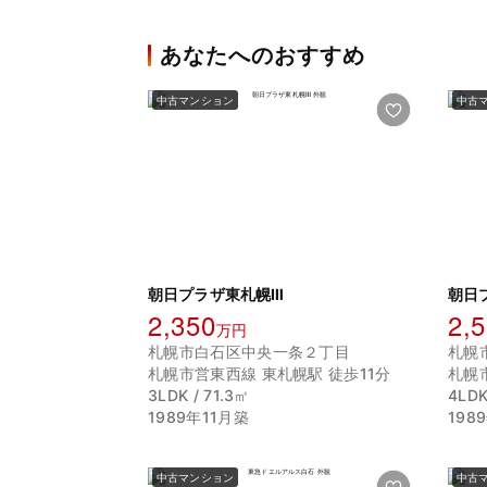
あなたへのおすすめ
中古マンション
中古
朝日プラザ東札幌Ⅲ
朝日
2,350
2,
万円
札幌市白石区中央一条２丁目
札幌
札幌市営東西線 東札幌駅 徒歩11分
札幌
3LDK / 71.3㎡
4LDK
1989年11月築
198
中古マンション
中古