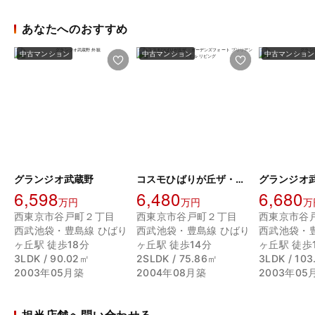
あなたへのおすすめ
中古マンション
中古マンション
中古マンション
グランジオ武蔵野
コスモひばりが丘ザ・ガーデンズフォート ブリリアントヒル
グランジオ
6,598
6,480
6,680
万円
万円
万
西東京市谷戸町２丁目
西東京市谷戸町２丁目
西東京市谷
西武池袋・豊島線 ひばり
西武池袋・豊島線 ひばり
西武池袋・
ヶ丘駅 徒歩18分
ヶ丘駅 徒歩14分
ヶ丘駅 徒歩
3LDK / 90.02㎡
2SLDK / 75.86㎡
3LDK / 10
2003年05月築
2004年08月築
2003年05