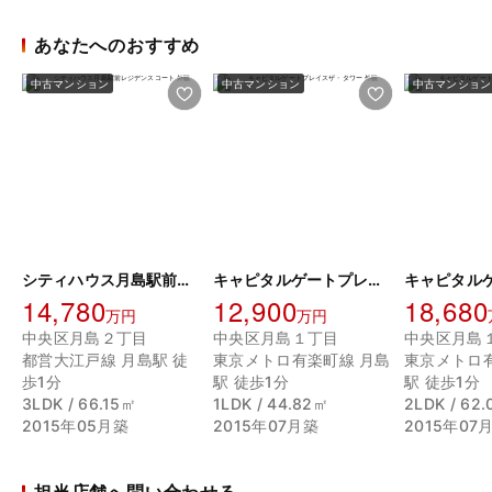
あなたへのおすすめ
中古マンション
中古マンション
中古マンション
シティハウス月島駅前レジデンスコート
キャピタルゲートプレイスザ・タワー
14,780
12,900
18,680
万円
万円
中央区月島２丁目
中央区月島１丁目
中央区月島
都営大江戸線 月島駅 徒
東京メトロ有楽町線 月島
東京メトロ
歩1分
駅 徒歩1分
駅 徒歩1分
3LDK / 66.15㎡
1LDK / 44.82㎡
2LDK / 62
2015年05月築
2015年07月築
2015年07