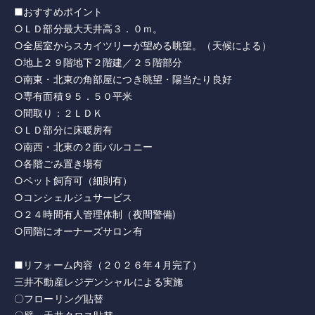
■おすすめポイント
○ＬＤ部分最大天井高３．０ｍ。
○全居室からスカイツリーが望める眺望。（天候による）
○地上２９階地下２階建／２５階部分
○南東・北東の角部屋につき眺望・陽当たり良好
○専有面積９５．５０平米
○間取り：２ＬＤＫ
○ＬＤ部分に床暖房有
○南西・北東の２面バルコニー
○各階ごみ置き場有
○ペット飼育可（細則有）
○コンシェルジュサービス
○２４時間有人管理体制（夜間警備)
○同階にオーナーズサロン有
■リフォーム内容（２０２６年４月完了）
三井不動産レジデンシャルによる実施
〇フローリング貼替