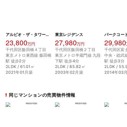
アルビオ・ザ・タワー千代田飯田橋
東京レジデンス
23,800
27,980
29,980
万円
万円
千代田区飯田橋４丁目
千代田区飯田橋２丁目
千代田区富
東京メトロ東西線 飯田橋
東京メトロ半蔵門線 九段
中央・総武
駅 徒歩2分
下駅 徒歩4分
駅 徒歩3分
2LDK / 61.01㎡
2LDK / 85.82㎡
2LDK / 55
2021年01月築
2003年02月築
2014年03
同じマンションの売買物件情報