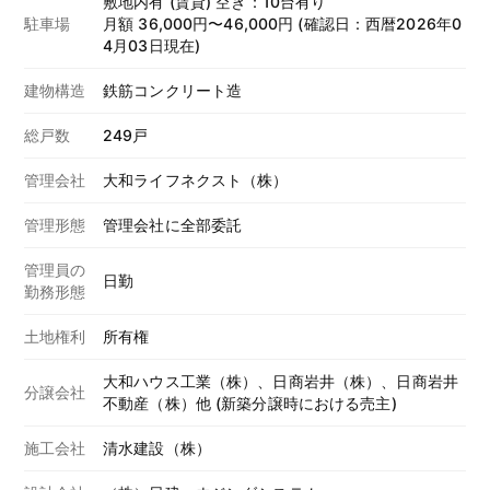
敷地内有 (賃貸) 空き：10台有り
駐車場
月額 36,000円〜46,000円 (確認日：西暦2026年0
4月03日現在)
建物構造
鉄筋コンクリート造
総戸数
249戸
管理会社
大和ライフネクスト（株）
管理形態
管理会社に全部委託
管理員の
日勤
勤務形態
土地権利
所有権
大和ハウス工業（株）、日商岩井（株）、日商岩井
分譲会社
不動産（株）他 (新築分譲時における売主)
施工会社
清水建設（株）