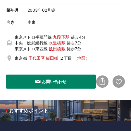
築年月
2003年02月築
向き
南東
東京メトロ半蔵門線
九段下駅
徒歩4分
中央・総武緩行線
水道橋駅
徒歩7分
東京メトロ東西線
飯田橋駅
徒歩7分
東京都
千代田区
飯田橋
２丁目
（
地図
）
お問い合わせ
おすすめポイント