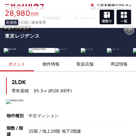
28,980
万円
お気に入り
閲覧履歴
マイページ
メニュー
新価格
1日前に価格変更
中古マンション
1/35
東京レジデンス
ポイント
物件情報
取扱店舗
周辺情報
2LDK
専有面積
95.5㎡(約28.88坪)
物件種別
中古マンション
階数 / 階
25階 / 地上29階 地下2階建
建