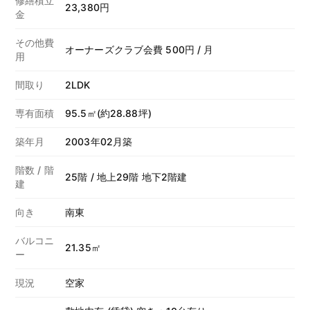
修繕積立
23,380円
金
その他費
オーナーズクラブ会費 500円 / 月
用
間取り
2LDK
専有面積
95.5㎡(約28.88坪)
築年月
2003年02月築
階数 / 階
25階 / 地上29階 地下2階建
建
向き
南東
バルコニ
21.35㎡
ー
現況
空家