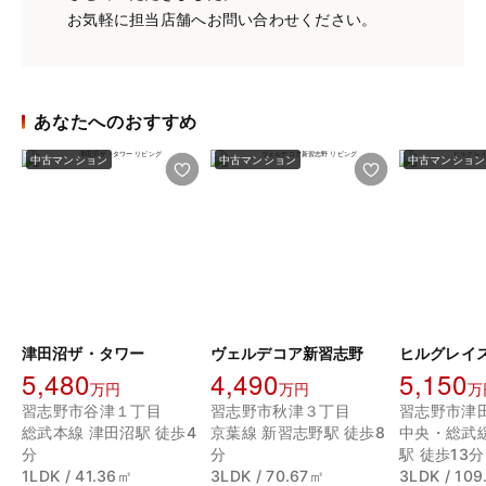
お気軽に担当店舗へお問い合わせください。
あなたへのおすすめ
中古マンション
中古マンション
中古マンション
津田沼ザ・タワー
ヴェルデコア新習志野
ヒルグレイ
5,480
4,490
5,150
万円
万円
万
習志野市谷津１丁目
習志野市秋津３丁目
習志野市津
総武本線 津田沼駅 徒歩4
京葉線 新習志野駅 徒歩8
中央・総武
分
分
駅 徒歩13分
1LDK / 41.36㎡
3LDK / 70.67㎡
3LDK / 109