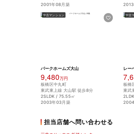
2001年08月築
201
中古マンション
中古
パークホームズ大山
レー
9,480
7,
万円
板橋区中丸町
板橋
東武東上線 大山駅 徒歩8分
東武
2SLDK / 75.55㎡
2LDK
2003年03月築
200
担当店舗へ問い合わせる