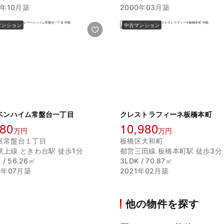
3年10月築
2000年03月築
マンション
中古マンション
ベンハイム常盤台一丁目
クレストラフィーネ板橋本町
680
10,980
万円
万円
区常盤台１丁目
板橋区大和町
東上線 ときわ台駅 徒歩1分
都営三田線 板橋本町駅 徒歩3分
 / 56.26㎡
3LDK / 70.87㎡
4年07月築
2021年02月築
他の物件を探す