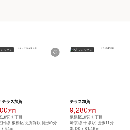
マンション
中古マンション
ィテラス加賀
テラス加賀
000
9,280
万円
万円
区加賀１丁目
板橋区加賀１丁目
三田線 板橋区役所前駅 徒歩9分
埼京線 十条駅 徒歩11分
 / 54㎡
3LDK / 81.46㎡