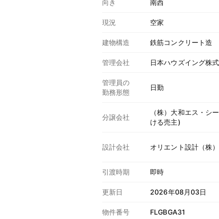
向き
南西
現況
空家
建物構造
鉄筋コンクリート造
管理会社
日本ハウズイング株
管理員の
日勤
勤務形態
（株）大和エス・シー
分譲会社
ける売主)
設計会社
オリエント設計（株
引渡時期
即時
更新日
2026年08月03日
物件番号
FLGBGA31