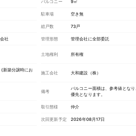
バルコニー
9㎡
駐車場
空き無
総戸数
73戸
式会社
管理形態
管理会社に全部委託
土地権利
所有権
 (新築分譲時にお
施工会社
大和建設（株）
バルコニー面積は、参考値となり
）
備考
優先となります。
取引態様
仲介
次回更新予定
2026年08月17日