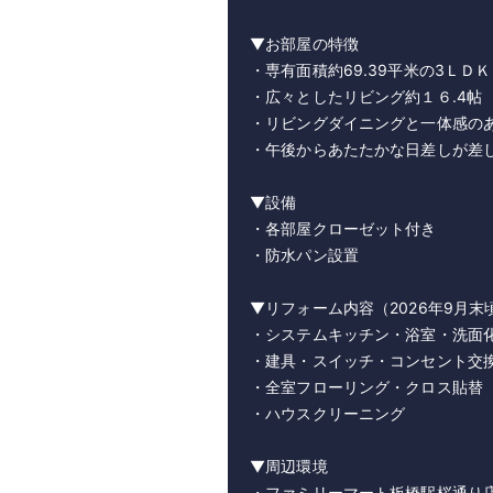
▼お部屋の特徴
・専有面積約69.39平米の3ＬＤＫ
・広々としたリビング約１６.4帖
・リビングダイニングと一体感の
・午後からあたたかな日差しが差
▼設備
・各部屋クローゼット付き
・防水パン設置
▼リフォーム内容（2026年9月末
・システムキッチン・浴室・洗面
・建具・スイッチ・コンセント交
・全室フローリング・クロス貼替
・ハウスクリーニング
▼周辺環境
・ファミリーマート板橋駅桜通り