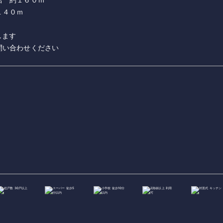
１４０ｍ
します