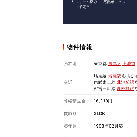
リフォーム済み
宅配ボックス
（予定含）
物件情報
所在地
東京都
豊島区
上池袋
埼京線
板橋駅
徒歩3
交通
東武東上線
北池袋駅
都営三田線
新板橋駅
修繕積立金
16,310円
間取り
3LDK
築年月
1998年02月築