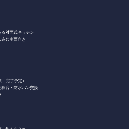
ある対面式キッチン
し込む南西向き
頃 完了予定）
化粧台・防水パン交換
換
店 約１６０ｍ