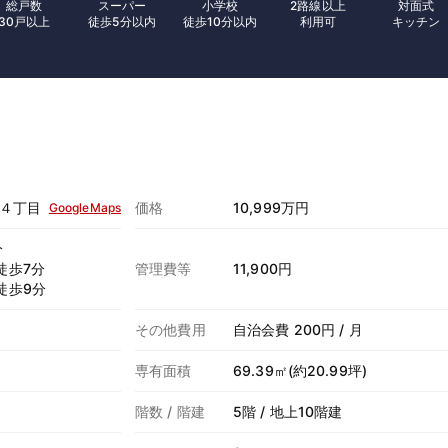
総戸数
スーパー
小学校
2路線以上
対面式
30戸以上
徒歩5分以内
徒歩10分以内
利用可
キッチン
４丁目
価格
10,999万円
GoogleMaps
分
徒歩7分
管理費等
11,900円
徒歩9分
その他費用
自治会費 200円 / 月
専有面積
69.39㎡(約20.99坪)
階数 / 階建
5階 / 地上10階建