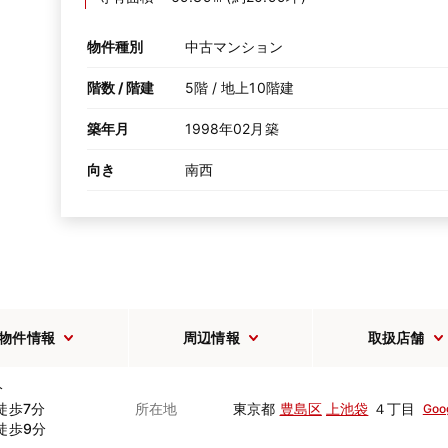
物件種別
中古マンション
階数 / 階建
5階 / 地上10階建
築年月
1998年02月築
向き
南西
物件情報
周辺情報
取扱店舗
分
徒歩7分
所在地
東京都
豊島区
上池袋
４丁目
Goo
徒歩9分