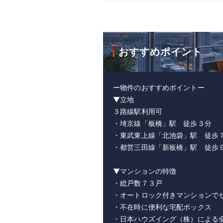
おすすめポイント
ー物件のおすすめポイントー
▼立地
３路線駅利用可
・埼京線「板橋」駅 徒歩３分
・東武東上線「北池袋」駅 徒歩
・都営三田線「新板橋」駅 徒歩
▼マンションの特徴
・総戸数７３戸
・オートロック付きマンションで
・不在時に便利な宅配ボックス
・日本ハウズイング（株）による