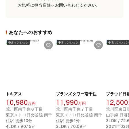
お気軽に担当店舗へお問い合わせください。
あなたへのおすすめ
中古マンション
中古マンション
中古マンション
トキアス
ブランズタワー南千住
プラウド日
10,980
11,990
12,500
万円
万円
荒川区南千住８丁目
荒川区南千住７丁目
荒川区東日
東京メトロ日比谷線 南千
東京メトロ日比谷線 南千
山手線 日暮
住駅 徒歩10分
住駅 徒歩1分
3LDK / 72
4LDK / 90.15㎡
3LDK / 70.09㎡
2021年03