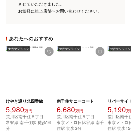
させていただきました。
お気軽に担当店舗へお問い合わせください。
あなたへのおすすめ
中古マンション
中古マンション
中古マンション
けやき通り北四番館
南千住サニーコート
リバーサイ
5,980
6,680
5,190
万円
万円
万
荒川区南千住８丁目
荒川区南千住５丁目
荒川区南千
常磐線 南千住駅 徒歩16
東京メトロ日比谷線 南千
東京メトロ
分
住駅 徒歩3分
住駅 徒歩1