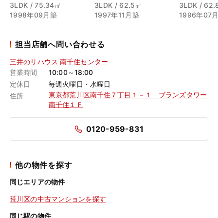
3LDK / 75.34㎡
3LDK / 62.5㎡
3LDK / 62
1998年09月築
1997年11月築
1996年07
担当店舗へ問い合わせる
三井のリハウス 南千住センター
営業時間
10:00～18:00
定休日
毎週火曜日・水曜日
東京都荒川区南千住７丁目１－１ ブランズタワー
住所
南千住１Ｆ
0120-959-831
他の物件を探す
同じエリアの物件
荒川区の中古マンションを探す
同じ駅の物件