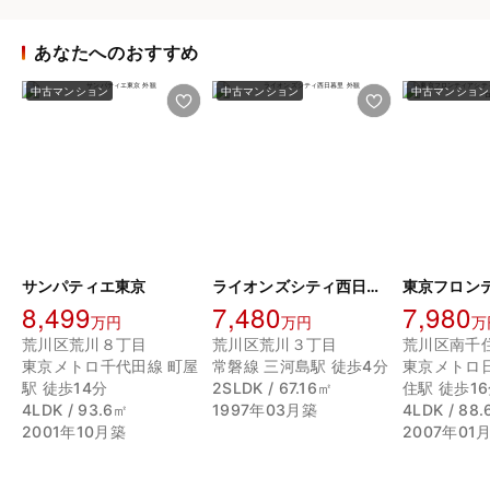
あなたへのおすすめ
中古マンション
中古マンション
中古マンション
サンパティエ東京
ライオンズシティ西日暮里
8,499
7,480
7,980
万円
万円
万
荒川区荒川８丁目
荒川区荒川３丁目
荒川区南千
東京メトロ千代田線 町屋
常磐線 三河島駅 徒歩4分
東京メトロ
駅 徒歩14分
2SLDK / 67.16㎡
住駅 徒歩1
4LDK / 93.6㎡
1997年03月築
4LDK / 88
2001年10月築
2007年01