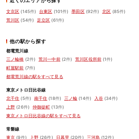
近くのエリアから探す
文京区
(145件)
台東区
(101件)
墨田区
(92件)
北区
(85件)
荒川区
(54件)
足立区
(61件)
他の駅から探す
都電荒川線
三ノ輪橋
(2件)
荒川一中前
(2件)
荒川区役所前
(1件)
町屋駅前
(7件)
都電荒川線の駅をすべて見る
東京メトロ日比谷線
北千住
(5件)
南千住
(18件)
三ノ輪
(14件)
入谷
(34件)
上野
(26件)
仲御徒町
(13件)
東京メトロ日比谷線の駅をすべて見る
常磐線
東京
(9件)
上野
(26件)
日暮里
(20件)
三河島
(12件)