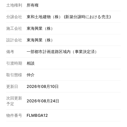
土地権利
所有権
分譲会社
東和土地建物（株） (新築分譲時における売主)
施工会社
東海興業（株）
設計会社
東海興業（株）
備考
一部都市計画道路区域内（事業決定済）
引渡時期
相談
取引態様
仲介
更新日
2026年08月10日
次回更新
2026年08月24日
予定
物件番号
FLMBGA12