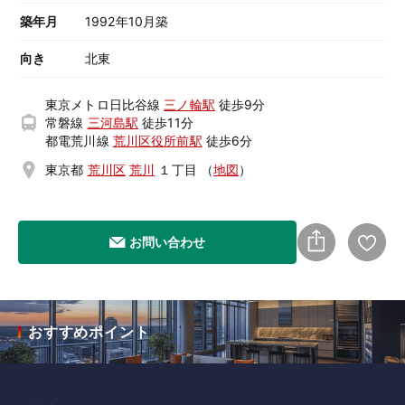
築年月
1992年10月築
向き
北東
東京メトロ日比谷線
三ノ輪駅
徒歩9分
常磐線
三河島駅
徒歩11分
都電荒川線
荒川区役所前駅
徒歩6分
東京都
荒川区
荒川
１丁目
（
地図
）
お問い合わせ
おすすめポイント