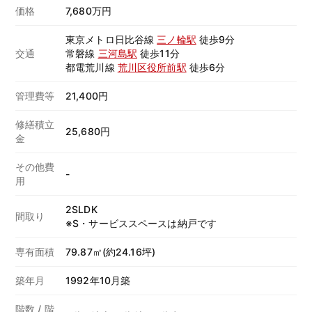
価格
7,680万円
東京メトロ日比谷線
三ノ輪駅
徒歩9分
交通
常磐線
三河島駅
徒歩11分
都電荒川線
荒川区役所前駅
徒歩6分
管理費等
21,400円
修繕積立
25,680円
金
その他費
-
用
2SLDK
間取り
※S・サービススペースは納戸です
専有面積
79.87㎡(約24.16坪)
築年月
1992年10月築
階数 / 階