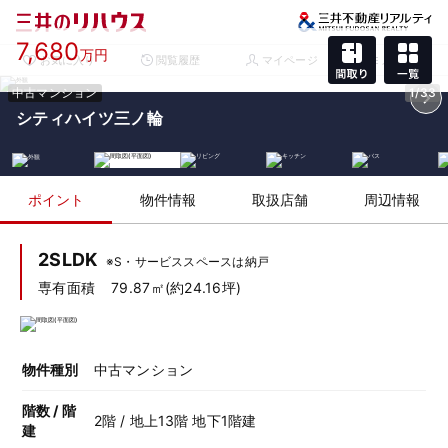
7,680
万円
お気に入り
閲覧履歴
マイページ
メニュー
中古マンション
1/33
シティハイツ三ノ輪
ポイント
物件情報
取扱店舗
周辺情報
2SLDK
※S・サービススペースは納戸
専有面積
79.87㎡(約24.16坪)
物件種別
中古マンション
階数 / 階
2階 / 地上13階 地下1階建
建