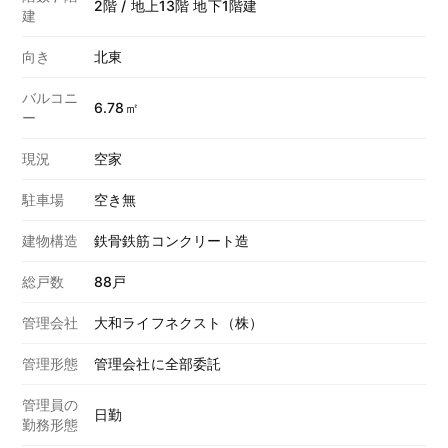
2階 / 地上13階 地下1階建
建
向き
北東
バルコニ
6.78㎡
ー
現況
空家
駐車場
空き無
建物構造
鉄骨鉄筋コンクリート造
総戸数
88戸
管理会社
大和ライフネクスト（株）
管理形態
管理会社に全部委託
管理員の
日勤
勤務形態