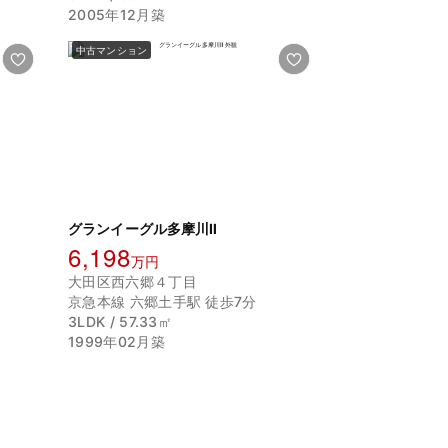
2005年12月築
中古マンション
グランイーグル多摩川Ⅱ
6,198
万円
大田区西六郷４丁目
京急本線 六郷土手駅 徒歩7分
3LDK / 57.33㎡
1999年02月築