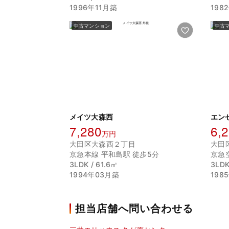
1996年11月築
198
中古マンション
中古
メイツ大森西
エン
7,280
6,
万円
大田区大森西２丁目
大田
京急本線 平和島駅 徒歩5分
京急
3LDK / 61.6㎡
3LDK
1994年03月築
198
担当店舗へ問い合わせる