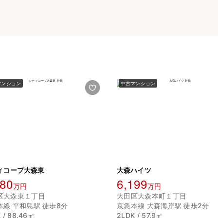
マンション
中古マンション
ィコープ大森東
大森ハイツ
280
6,199
万円
万円
区大森東１丁目
大田区大森本町１丁目
本線 平和島駅 徒歩8分
京急本線 大森海岸駅 徒歩2分
 / 88.46㎡
2LDK / 57.9㎡