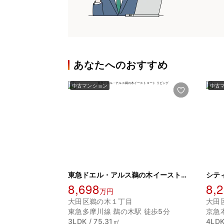
あなたへのおすすめ
中古マンション
中古
東急ドエル・アルス鵜の木イーストコート
シテ
8,698
8,
万円
大田区鵜の木１丁目
大田
東急多摩川線 鵜の木駅 徒歩5分
京急
3LDK / 75.31㎡
4LDK