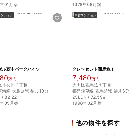
2年01月築
1978年06月築
マンション
中古マンション
ゼル萩中パークハイツ
クレッセント西馬込Ⅱ
280
7,480
万円
万円
区本羽田３丁目
大田区西馬込１丁目
空港線 大鳥居駅 徒歩10分
都営浅草線 西馬込駅 徒歩6分
 / 82.22㎡
2SLDK / 72.59㎡
5年09月築
1998年02月築
他の物件を探す