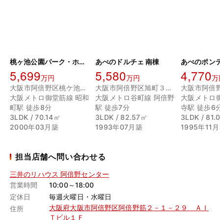
桃ヶ池公園パーク・ホームズ
あべのドルチェ 南棟
あべのポン
5,699
5,580
4,770
万円
万円
万
大阪市阿倍野区桃ケ池町１丁目
大阪市阿倍野区旭町３丁目
大阪メトロ御堂筋線 昭和
大阪メトロ谷町線 阿倍野
大阪メトロ
町駅 徒歩8分
駅 徒歩7分
寺駅 徒歩6
3LDK / 70.14㎡
3LDK / 82.57㎡
3LDK / 81
2000年03月築
1993年07月築
1995年11
担当店舗へ問い合わせる
三井のリハウス 阿倍野センター
営業時間
10:00～18:00
定休日
毎週火曜日・水曜日
大阪府大阪市阿倍野区阿倍野筋２－１－２９ ＡＩ
住所
Ｔビル１Ｆ