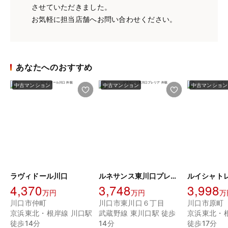
させていただきました。
お気軽に担当店舗へお問い合わせください。
あなたへのおすすめ
中古マンション
中古マンション
中古マンション
ラヴィドール川口
ルネサンス東川口プレリア
ルイシャト
4,370
3,748
3,998
万円
万円
万
川口市仲町
川口市東川口６丁目
川口市原町
京浜東北・根岸線 川口駅
武蔵野線 東川口駅 徒歩
京浜東北・
徒歩14分
14分
徒歩17分