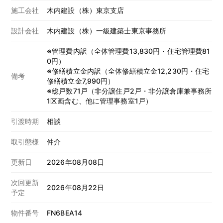
施工会社
木内建設（株）東京支店
設計会社
木内建設（株）一級建築士東京事務所
※管理費内訳（全体管理費13,830円・住宅管理費81
0円）
※修繕積立金内訳（全体修繕積立金12,230円・住宅
備考
修繕積立金7,990円）
※総戸数71戸（非分譲住戸2戸・非分譲倉庫兼事務所
1区画含む、他に管理事務室1戸）
引渡時期
相談
取引態様
仲介
更新日
2026年08月08日
次回更新
2026年08月22日
予定
物件番号
FN6BEA14