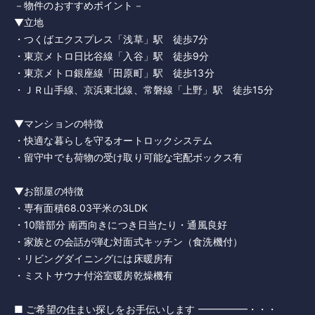
－物件のおすすめポイント－
▼立地
・つくばエクスプレス「浅草」駅 徒歩7分
・東京メトロ日比谷線「入谷」駅 徒歩9分
・東京メトロ銀座線「田原町」駅 徒歩13分
・ＪＲ山手線、京浜東北線、常磐線「上野」駅 徒歩15分
▼マンションの特徴
・快適な暮らしを守るオートロックシステム
・留守中でも荷物の受け取り可能な宅配ボックス有
▼お部屋の特徴
・専有面積68.03平米の3LDK
・10階部分 南西向きにつき日当たり・通風良好
・家族との会話が弾む対面式キッチン（食洗機付）
・リビングダイニングには床暖房有
・ミストサウナ付浴室暖房乾燥機有
■ ご希望の住まい探しをお手伝いします ━━━━━・・・