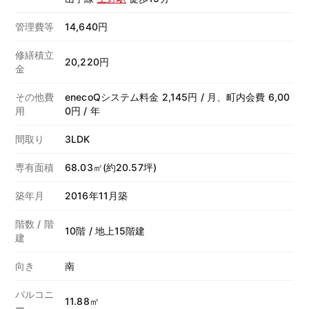
管理費等
14,640円
修繕積立
20,220円
金
その他費
enecoQシステム料金 2,145円 / 月、町内会費 6,00
用
0円 / 年
間取り
3LDK
専有面積
68.03㎡(約20.57坪)
築年月
2016年11月築
階数 / 階
10階 / 地上15階建
建
向き
南
バルコニ
11.88㎡
ー