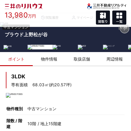
13,980
万円
お気に入り
閲覧履歴
マイページ
メニュー
中古マンション
1/36
プラウド上野松が谷
ポイント
物件情報
取扱店舗
周辺情報
3LDK
専有面積
68.03㎡(約20.57坪)
物件種別
中古マンション
階数 / 階
10階 / 地上15階建
建