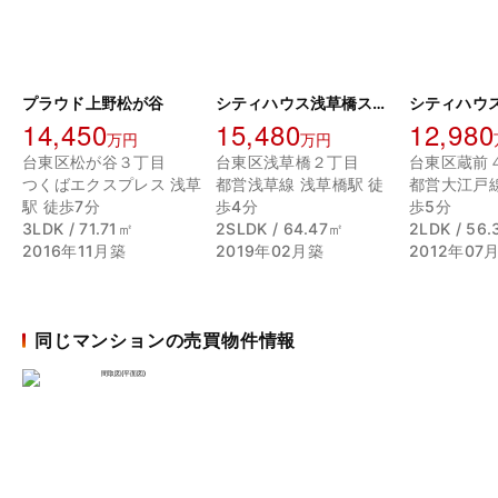
プラウド上野松が谷
シティハウス浅草橋ステーションコート
14,450
15,480
12,980
万円
万円
台東区松が谷３丁目
台東区浅草橋２丁目
台東区蔵前
つくばエクスプレス 浅草
都営浅草線 浅草橋駅 徒
都営大江戸線
駅 徒歩7分
歩4分
歩5分
3LDK / 71.71㎡
2SLDK / 64.47㎡
2LDK / 56
2016年11月築
2019年02月築
2012年07
同じマンションの売買物件情報