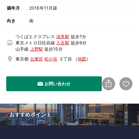
築年月
2016年11月築
向き
南
つくばエクスプレス
浅草駅
徒歩7分
東京メトロ日比谷線
入谷駅
徒歩9分
山手線
上野駅
徒歩15分
東京都
台東区
松が谷
３丁目
（
地図
）
お問い合わせ
おすすめポイント