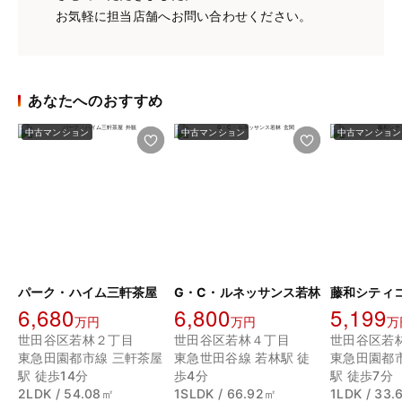
お気軽に担当店舗へお問い合わせください。
あなたへのおすすめ
中古マンション
中古マンション
中古マンション
パーク・ハイム三軒茶屋
G・C・ルネッサンス若林
藤和シティ
6,680
6,800
5,199
万円
万円
万
世田谷区若林２丁目
世田谷区若林４丁目
世田谷区若
東急田園都市線 三軒茶屋
東急世田谷線 若林駅 徒
東急田園都
駅 徒歩14分
歩4分
駅 徒歩7分
2LDK / 54.08㎡
1SLDK / 66.92㎡
1LDK / 33.