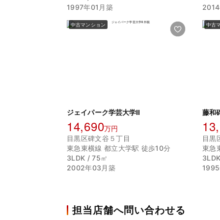
1997年01月築
201
中古マンション
中古
ジェイパーク学芸大学Ⅱ
藤和
14,690
13
万円
目黒区碑文谷５丁目
目黒
東急東横線 都立大学駅 徒歩10分
東急
3LDK / 75㎡
3LDK
2002年03月築
199
担当店舗へ問い合わせる