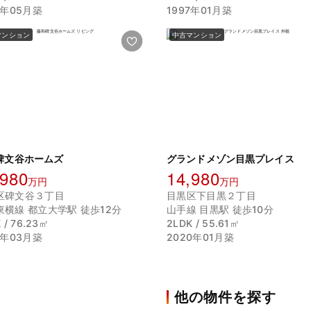
4年05月築
1997年01月築
マンション
中古マンション
碑文谷ホームズ
グランドメゾン目黒プレイス
,980
14,980
万円
万円
区碑文谷３丁目
目黒区下目黒２丁目
東横線 都立大学駅 徒歩12分
山手線 目黒駅 徒歩10分
 / 76.23㎡
2LDK / 55.61㎡
5年03月築
2020年01月築
他の物件を探す