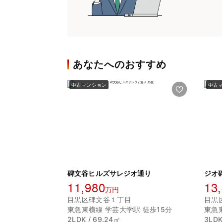
あなたへのおすすめ
中古マンション
中古
碑文谷ヒルズサレジオ通り
ジオ
11,980
13
万円
目黒区碑文谷１丁目
目黒
東急東横線 学芸大学駅 徒歩15分
東急
2LDK / 69.24㎡
3LDK