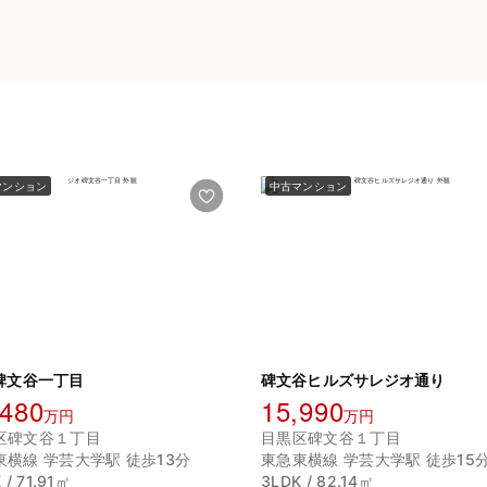
マンション
中古マンション
碑文谷一丁目
碑文谷ヒルズサレジオ通り
,480
15,990
万円
万円
区碑文谷１丁目
目黒区碑文谷１丁目
東横線 学芸大学駅 徒歩13分
東急東横線 学芸大学駅 徒歩15
 / 71.91㎡
3LDK / 82.14㎡