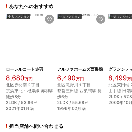
あなたへのおすすめ
中古マンション
中古マンション
中古マンション
ローレルコート赤羽
アルファホームズ西巣鴨
グランシテ
8,680
6,490
8,499
万円
万円
万
北区赤羽南２丁目
北区滝野川１丁目
北区東田端
京浜東北・根岸線 赤羽駅
都営三田線 西巣鴨駅 徒
山手線 田端
徒歩8分
歩6分
2LDK / 57.
2LDK / 53.86㎡
2LDK / 55.68㎡
2000年10
2021年01月築
1996年02月築
担当店舗へ問い合わせる