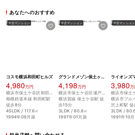
あなたへのおすすめ
中古マンション
中古マンション
中古マンション
コスモ横浜和田町ヒルズ
グランドメゾン保土ヶ谷ヒルズ
4,980
4,198
3,980
万円
万円
万
横浜市保土ケ谷区和田２丁目
横浜市保土ケ谷区瀬戸ケ谷町
横浜市保土
相模鉄道本線 和田町駅
横須賀線 保土ケ谷駅 徒
横浜市ブル
徒歩8分
歩15分
沢上町駅 徒
4SLDK / 117.6㎡
3LDK / 80.8㎡
3LDK / 80
1994年09月築
1997年01月築
1991年10