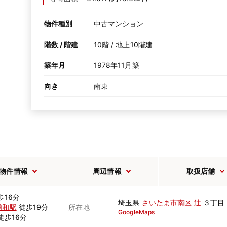
物件種別
中古マンション
階数 / 階建
10階 / 地上10階建
築年月
1978年11月築
向き
南東
物件情報
周辺情報
取扱店舗
歩16分
埼玉県
さいたま市南区
辻
３丁目
浦和駅
徒歩19分
所在地
GoogleMaps
徒歩16分