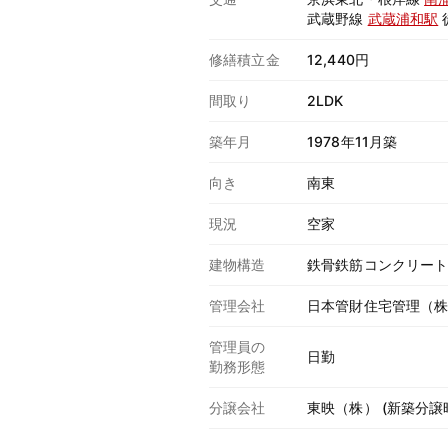
武蔵野線
武蔵浦和駅
修繕積立金
12,440円
間取り
2LDK
築年月
1978年11月築
向き
南東
現況
空家
建物構造
鉄骨鉄筋コンクリー
管理会社
日本管財住宅管理（
管理員の
日勤
勤務形態
分譲会社
東映（株） (新築分譲