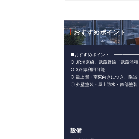
おすすめポイント
■おすすめポイント ━━━━━
○ JR埼京線、武蔵野線「武蔵浦
○ 3路線利用可能
○ 最上階・南東向きにつき、陽当
〇 外壁塗装・屋上防水・鉄部塗装・
設備