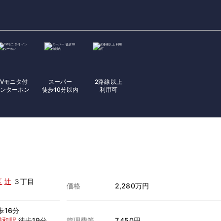
TVモニタ付
スーパー
2路線以上
ンターホン
徒歩10分以内
利用可
区
辻
３丁目
価格
2,280万円
歩16分
浦和駅
徒歩19分
管理費等
7,450円