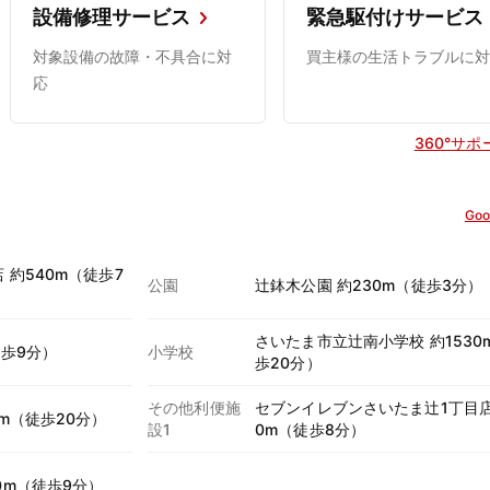
設備修理サービス
緊急駆付けサービス
対象設備の故障・不具合に対
買主様の生活トラブルに対
応
360°サ
Goo
 約540m（徒歩7
公園
辻鉢木公園 約230m（徒歩3分）
さいたま市立辻南小学校 約1530
徒歩9分）
小学校
歩20分）
その他利便施
セブンイレブンさいたま辻1丁目店
0m（徒歩20分）
設1
0m（徒歩8分）
0m（徒歩9分）