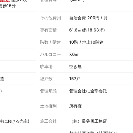
徒歩16分
その他費用
自治会費 200円 / 月
専有面積
61.6㎡(約18.63坪)
階数 / 階建
10階 / 地上10階建
バルコニー
7.6㎡
駐車場
空き無
ト造
総戸数
157戸
株）
管理形態
管理会社に全部委託
土地権利
所有権
時における売主)
施工会社
（株）長谷川工務店