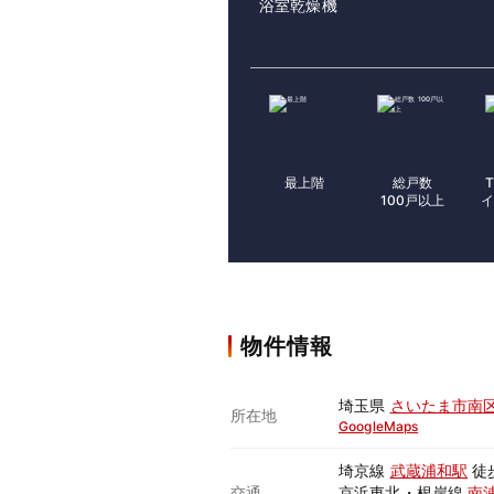
浴室乾燥機
最上階
総戸数
100戸以上
イ
物件情報
埼玉県
さいたま市南
所在地
GoogleMaps
埼京線
武蔵浦和駅
徒
交通
京浜東北・根岸線
南