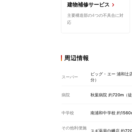
建物補修サービス
主要構造部の4つの不具合に対
応
周辺情報
ビッグ・エー 浦和辻店
スーパー
分）
病院
秋葉病院 約720m（
中学校
南浦和中学校 約156
その他利便施
スギ薬局白幡店 約72