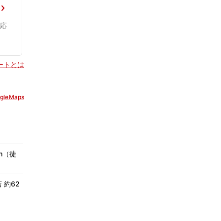
応
ポートとは
gleMaps
m（徒
 約62