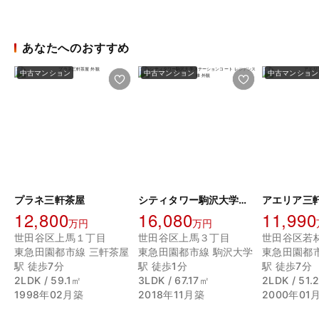
あなたへのおすすめ
中古マンション
中古マンション
中古マンション
プラネ三軒茶屋
シティタワー駒沢大学ステーションコート レジデンス棟
アエリア三
12,800
16,080
11,990
万円
万円
世田谷区上馬１丁目
世田谷区上馬３丁目
世田谷区若
東急田園都市線 三軒茶屋
東急田園都市線 駒沢大学
東急田園都
駅 徒歩7分
駅 徒歩1分
駅 徒歩7分
2LDK / 59.1㎡
3LDK / 67.17㎡
2LDK / 51
1998年02月築
2018年11月築
2000年01