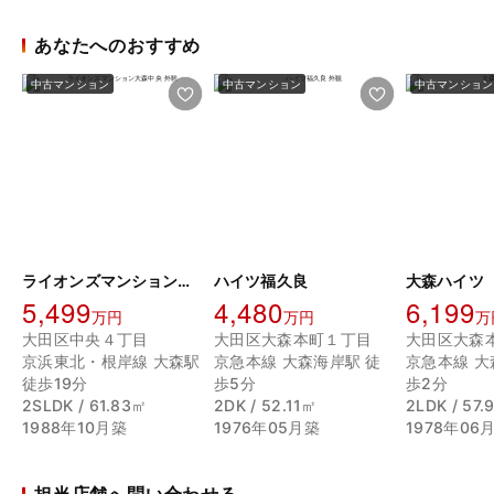
あなたへのおすすめ
中古マンション
中古マンション
中古マンション
ライオンズマンション大森中央
ハイツ福久良
大森ハイツ
5,499
4,480
6,199
万円
万円
万
大田区中央４丁目
大田区大森本町１丁目
大田区大森
京浜東北・根岸線 大森駅
京急本線 大森海岸駅 徒
京急本線 大
徒歩19分
歩5分
歩2分
2SLDK / 61.83㎡
2DK / 52.11㎡
2LDK / 57.
1988年10月築
1976年05月築
1978年06