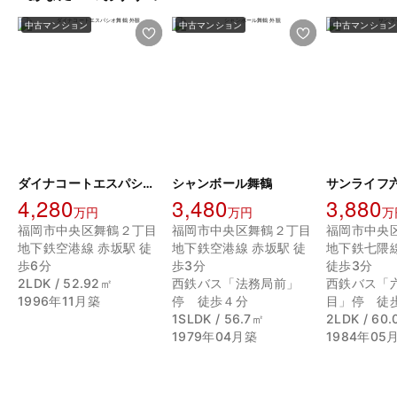
中古マンション
中古マンション
中古マンション
ダイナコートエスパシオ舞鶴
シャンボール舞鶴
サンライフ
4,280
3,480
3,880
万円
万円
万
福岡市中央区舞鶴２丁目
福岡市中央区舞鶴２丁目
地下鉄空港線 赤坂駅 徒
地下鉄空港線 赤坂駅 徒
地下鉄七隈
歩6分
歩3分
徒歩3分
2LDK / 52.92㎡
西鉄バス「法務局前」
西鉄バス「
1996年11月築
停 徒歩４分
目」停 徒
1SLDK / 56.7㎡
2LDK / 60
1979年04月築
1984年05