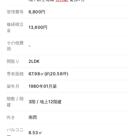
管理費等
6,800円
修繕積立
13,600円
金
その他費
-
用
間取り
2LDK
専有面積
67.98㎡(約20.56坪)
築年月
1980年01月築
階数 / 階
3階 / 地上12階建
建
向き
南西
バルコニ
8.53㎡
ー