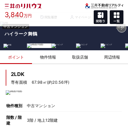
3,840
万円
お気に入り
閲覧履歴
マイページ
メニュー
中古マンション
1/26
ハイラーク舞鶴
ポイント
物件情報
取扱店舗
周辺情報
2LDK
専有面積
67.98㎡(約20.56坪)
物件種別
中古マンション
階数 / 階
3階 / 地上12階建
建