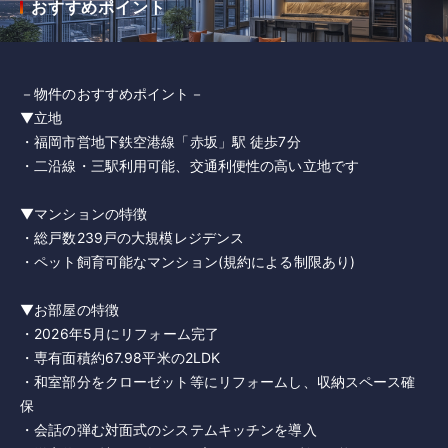
おすすめポイント
－物件のおすすめポイント－
▼立地
・福岡市営地下鉄空港線「赤坂」駅 徒歩7分
・二沿線・三駅利用可能、交通利便性の高い立地です
▼マンションの特徴
・総戸数239戸の大規模レジデンス
・ペット飼育可能なマンション(規約による制限あり)
▼お部屋の特徴
・2026年5月にリフォーム完了
・専有面積約67.98平米の2LDK
・和室部分をクローゼット等にリフォームし、収納スペース確
保
・会話の弾む対面式のシステムキッチンを導入