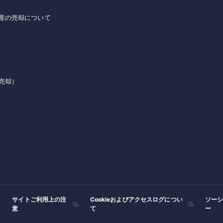
産の売却について
売却）
サイトご利用上の注
Cookieおよびアクセスログについ
ソー
意
て
ー