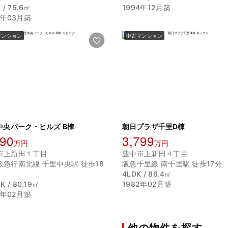
 / 75.6㎡
1994年12月築
2年03月築
マンション
中古マンション
中央パーク・ヒルズ B棟
朝日プラザ千里D棟
590
3,799
万円
万円
市上新田１丁目
豊中市上新田４丁目
阪急行南北線 千里中央駅 徒歩18
阪急千里線 南千里駅 徒歩17分
4LDK / 86.4㎡
K / 80.19㎡
1982年02月築
3年02月築