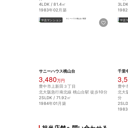
4LDK / 81.4㎡
3LDK
1983年02月築
198
中古マンション
中古
サニーハウス桃山台
千里
3,480
3,
万円
豊中市上新田３丁目
豊中
北大阪急行南北線 桃山台駅 徒歩10分
北大
2SLDK / 71.92㎡
分
1984年01月築
2SLD
198