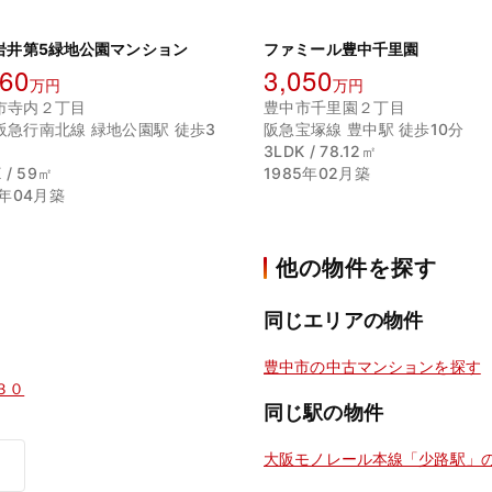
岩井第5緑地公園マンション
ファミール豊中千里園
460
3,050
万円
万円
市寺内２丁目
豊中市千里園２丁目
阪急行南北線 緑地公園駅 徒歩3
阪急宝塚線 豊中駅 徒歩10分
3LDK / 78.12㎡
 / 59㎡
1985年02月築
7年04月築
他の物件を探す
同じエリアの物件
豊中市の中古マンションを探す
３０
同じ駅の物件
大阪モノレール本線「少路駅」