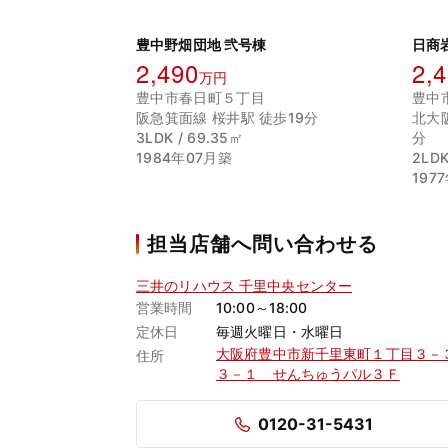
豊中野畑団地 弐号棟
日商
2,490
2,
万円
豊中市春日町５丁目
豊中
阪急箕面線 桜井駅 徒歩19分
北大
3LDK / 69.35㎡
分
1984年07月築
2LDK
197
担当店舗へ問い合わせる
三井のリハウス 千里中央センター
営業時間
10:00～18:00
定休日
毎週火曜日・水曜日
大阪府豊中市新千里東町１丁目３－
住所
３－１ せんちゅうパル３Ｆ
0120-31-5431