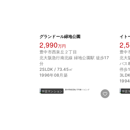
グランドール緑地公園
イト
2,990
2,
万円
豊中市西泉丘２丁目
豊中
北大阪急行南北線 緑地公園駅 徒歩17
北大
分
バス
2SLDK / 73.45㎡
停歩
1996年08月築
3LDK
199
中古マンション
中古