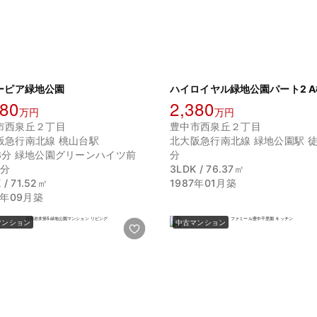
ーピア緑地公園
ハイロイヤル緑地公園パート2 A
580
2,380
万円
万円
市西泉丘２丁目
豊中市西泉丘２丁目
阪急行南北線 桃山台駅
北大阪急行南北線 緑地公園駅 徒
8分 緑地公園グリーンハイツ前
分
1分
3LDK / 76.37㎡
 / 71.52㎡
1987年01月築
4年09月築
マンション
中古マンション