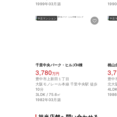
1999年03月築
199
中古マンション
中古
千里中央パーク・ヒルズH棟
桃山
3,780
3,
万円
豊中市上新田１丁目
豊中
大阪モノレール本線 千里中央駅 徒歩
北大
10分
4LDK
3LDK / 75.6㎡
198
1982年03月築