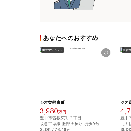
あなたへのおすすめ
中古マンション
中古
ジオ曽根東町
ジオ
3,980
4,
万円
豊中市曽根東町６丁目
豊中
阪急宝塚線 服部天神駅 徒歩9分
北大
3LDK / 76.46㎡
3LDK