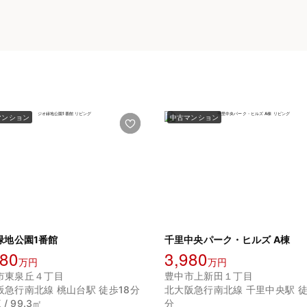
マンション
中古マンション
緑地公園1番館
千里中央パーク・ヒルズ A棟
780
3,980
万円
万円
市東泉丘４丁目
豊中市上新田１丁目
阪急行南北線 桃山台駅 徒歩18分
北大阪急行南北線 千里中央駅 徒
 / 99.3㎡
分