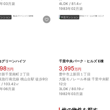
0年03月築
4LDK / 81.4㎡
1983年02月築
マンション
中古マンション
台グリーンハイツ
千里中央パーク・ヒルズ E棟
798
3,995
万円
万円
市新千里南町２丁目
豊中市上新田１丁目
阪急行南北線 桃山台駅 徒歩9分
大阪モノレール本線 千里中央駅
 / 103.42㎡
12分
6年06月築
3LDK / 80.19㎡
1982年03月築