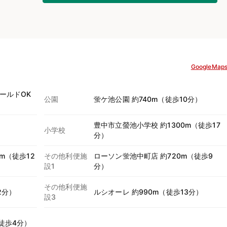
GoogleMap
ールドOK
公園
蛍ケ池公園 約740m（徒歩10分）
豊中市立螢池小学校 約1300m（徒歩17
）
小学校
分）
m（徒歩12
その他利便施
ローソン蛍池中町店 約720m（徒歩9
設1
分）
その他利便施
2分）
ルシオーレ 約990m（徒歩13分）
設3
徒歩4分）