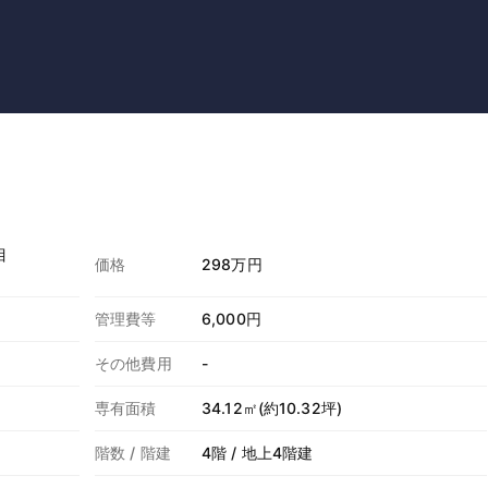
目
価格
298万円
管理費等
6,000円
その他費用
-
専有面積
34.12㎡(約10.32坪)
階数 / 階建
4階 / 地上4階建