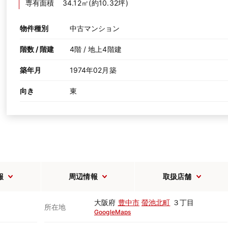
専有面積
34.12㎡(約10.32坪)
物件種別
中古マンション
階数 / 階建
4階 / 地上4階建
築年月
1974年02月築
向き
東
報
周辺情報
取扱店舗
大阪府
豊中市
螢池北町
３丁目
所在地
GoogleMaps