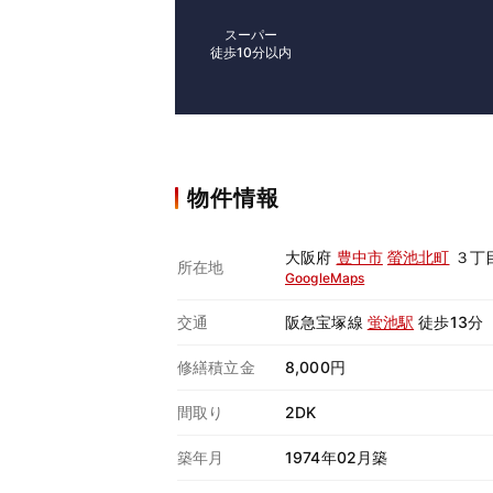
スーパー
徒歩10分以内
物件情報
大阪府
豊中市
螢池北町
３丁
所在地
GoogleMaps
交通
阪急宝塚線
蛍池駅
徒歩13分
修繕積立金
8,000円
間取り
2DK
築年月
1974年02月築