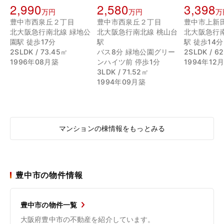
2,990
2,580
3,398
万円
万円
万
豊中市西泉丘２丁目
豊中市西泉丘２丁目
豊中市上新
北大阪急行南北線 緑地公
北大阪急行南北線 桃山台
北大阪急行
園駅 徒歩17分
駅
駅 徒歩14分
2SLDK / 73.45㎡
バス8分 緑地公園グリー
2SLDK / 6
1996年08月築
ンハイツ前 停歩1分
1994年12
3LDK / 71.52㎡
1994年09月築
マンションの棟情報をもっとみる
豊中市の物件情報
豊中市の物件一覧
大阪府豊中市の不動産を紹介しています。