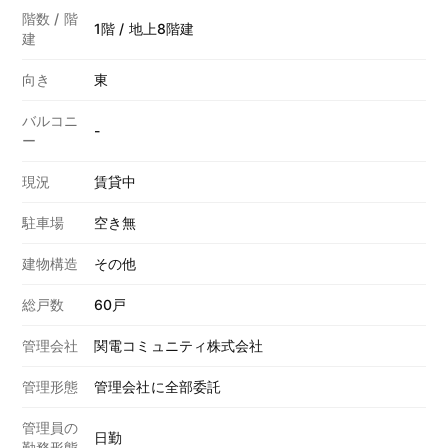
階数 / 階
1階 / 地上8階建
建
向き
東
バルコニ
-
ー
現況
賃貸中
駐車場
空き無
建物構造
その他
総戸数
60戸
管理会社
関電コミュニティ株式会社
管理形態
管理会社に全部委託
管理員の
日勤
勤務形態