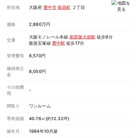
所在地
大阪府
豊中市
柴原町
２丁目
価格
2,880万円
大阪モノレール本線
柴原阪大前駅
徒歩9分
交通
阪急宝塚線
豊中駅
徒歩17分
管理費等
6,570円
修繕積立
8,050円
金
その他費
-
用
間取り
ワンルーム
専有面積
40.76㎡(約12.32坪)
築年月
1984年10月築