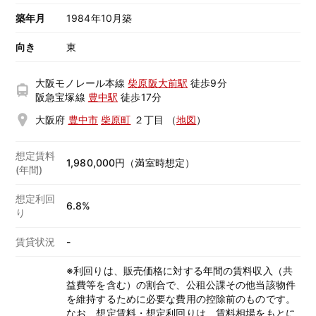
築年月
1984年10月築
向き
東
大阪モノレール本線
柴原阪大前駅
徒歩9分
阪急宝塚線
豊中駅
徒歩17分
大阪府
豊中市
柴原町
２丁目
（
地図
）
想定賃料
1,980,000円（満室時想定）
(年間)
想定利回
6.8%
り
賃貸状況
-
※利回りは、販売価格に対する年間の賃料収入（共
益費等を含む）の割合で、公租公課その他当該物件
を維持するために必要な費用の控除前のものです。
なお、想定賃料・想定利回りは、賃料相場をもとに