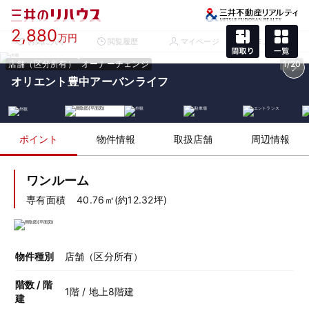
2,880
万円
お気に入り
閲覧履歴
マイページ
メニュー
店舗（区分所有）
オーナーチェンジ
1/20
オリエント豊中アーバンライフ
ポイント
物件情報
取扱店舗
周辺情報
ワンルーム
専有面積
40.76㎡(約12.32坪)
物件種別
店舗（区分所有）
階数 / 階
1階 / 地上8階建
建