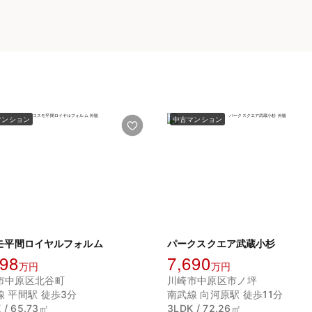
マンション
中古マンション
モ平間ロイヤルフォルム
パークスクエア武蔵小杉
498
7,690
万円
万円
市中原区北谷町
川崎市中原区市ノ坪
線 平間駅 徒歩3分
南武線 向河原駅 徒歩11分
 / 65.73㎡
3LDK / 72.26㎡