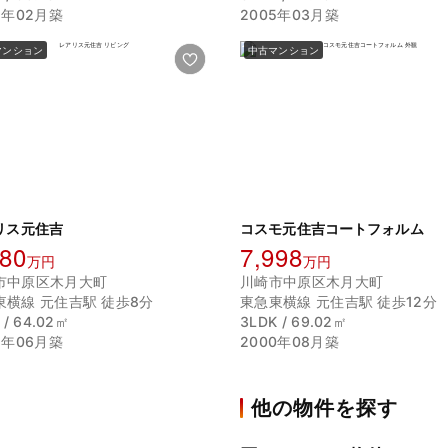
2年02月築
2005年03月築
マンション
中古マンション
リス元住吉
コスモ元住吉コートフォルム
980
7,998
万円
万円
市中原区木月大町
川崎市中原区木月大町
東横線 元住吉駅 徒歩8分
東急東横線 元住吉駅 徒歩12分
 / 64.02㎡
3LDK / 69.02㎡
5年06月築
2000年08月築
他の物件を探す