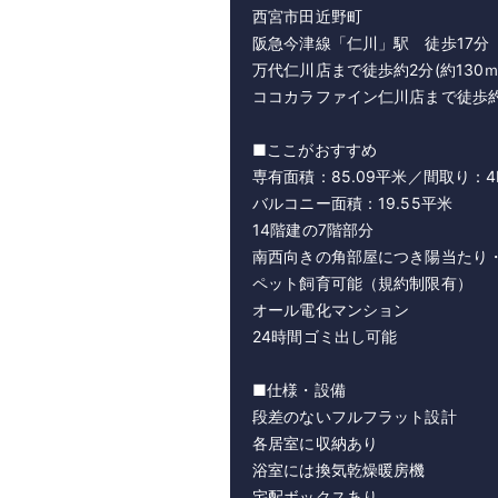
西宮市田近野町
阪急今津線「仁川」駅 徒歩17分
万代仁川店まで徒歩約2分(約130ｍ
ココカラファイン仁川店まで徒歩約3
■ここがおすすめ
専有面積：85.09平米／間取り：4
バルコニー面積：19.55平米
14階建の7階部分
南西向きの角部屋につき陽当たり
ペット飼育可能（規約制限有）
オール電化マンション
24時間ゴミ出し可能
■仕様・設備
段差のないフルフラット設計
各居室に収納あり
浴室には換気乾燥暖房機
宅配ボックスあり