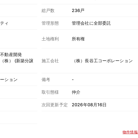
総戸数
236戸
ニティ
管理形態
管理会社に全部委託
土地権利
所有権
電不動産開発
（株） (新築分譲
施工会社
（株）長谷工コーポレーション
レーション
備考
-
取引態様
仲介
次回更新予定
2026年08月16日
物件情報