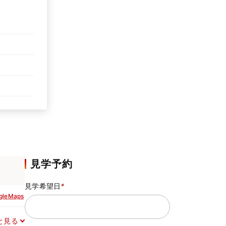
見学予約
見学希望日
*
gleMaps
と見る