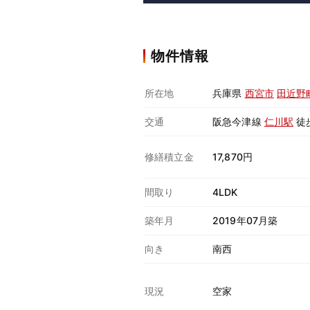
物件情報
所在地
兵庫県
西宮市
田近野
交通
阪急今津線
仁川駅
徒
修繕積立金
17,870円
間取り
4LDK
築年月
2019年07月築
向き
南西
現況
空家