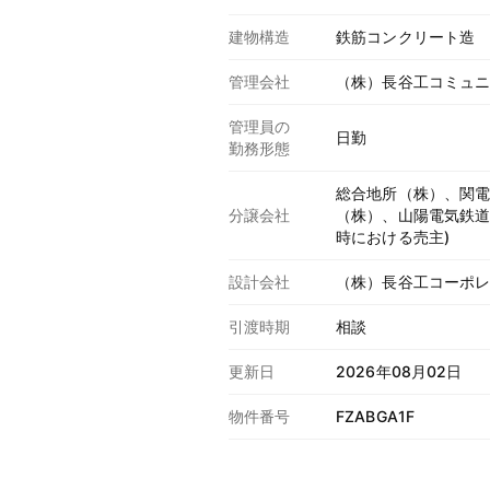
建物構造
鉄筋コンクリート造
管理会社
（株）長谷工コミュ
管理員の
日勤
勤務形態
総合地所（株）、関
分譲会社
（株）、山陽電気鉄道
時における売主)
設計会社
（株）長谷工コーポ
引渡時期
相談
更新日
2026年08月02日
物件番号
FZABGA1F