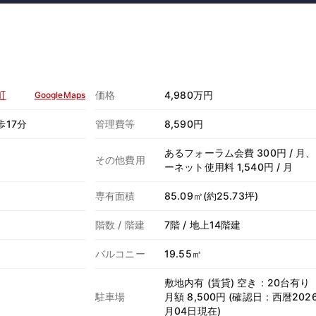
町
価格
4,980万円
GoogleMaps
歩17分
管理費等
8,590円
あるフォーラム会費 300円 / 月
その他費用
ーネット使用料 1,540円 / 月
専有面積
85.09㎡(約25.73坪)
階数 / 階建
7階 / 地上14階建
バルコニー
19.55㎡
敷地内有 (賃貸) 空き：20台有り
駐車場
月額 8,500円 (確認日：西暦202
月04日現在)