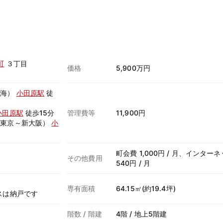
町
３丁目
価格
5,900万円
熱海）
小田原駅
徒
小田原駅
徒歩15分
管理費等
11,900円
（東京～新大阪）
小
町会費 1,000円 / 月、インターネッ
その他費用
540円 / 月
専有面積
64.15㎡(約19.4坪)
スは納戸です
階数 / 階建
4階 / 地上5階建