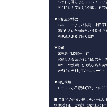
・ペットと暮らせるマンションで
・不在時にも荷物を受け取れる宅配
▼お部屋の特徴
・バルコニーより相模湾・小田原
・南西向きのため陽当たり良好で
・清潔感のある水回り空間
▼設備
・床暖房（LD部分）有
・家族との会話が弾む対面式キッ
・雨の日の洗濯にも便利な浴室換
・来客時に便利なTVモニター付イ
▼周辺環境
・ローソン小田原浜町店まで約20
■ ご希望の住まい探しをお手伝い
物件の詳細・ご相談はお気軽にお