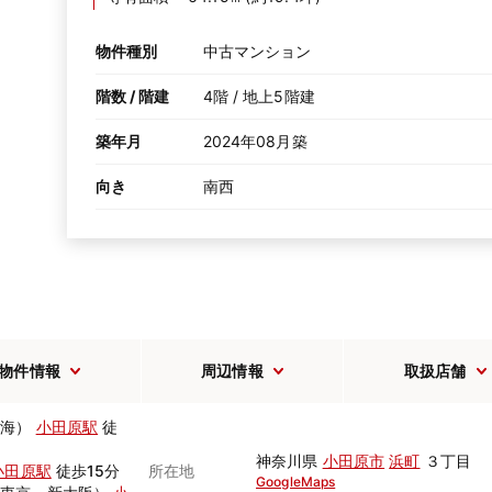
物件種別
中古マンション
階数 / 階建
4階 / 地上5階建
築年月
2024年08月築
向き
南西
物件情報
周辺情報
取扱店舗
熱海）
小田原駅
徒
神奈川県
小田原市
浜町
３丁目
小田原駅
徒歩15分
所在地
GoogleMaps