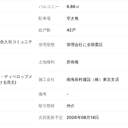
バルコニー
9.86㎡
駐車場
空き無
総戸数
42戸
ス合人社コミュニテ
管理形態
管理会社に全部委託
土地権利
所有権
ス・ディベロップメ
施工会社
南海辰村建設（株）東京支店
ける売主)
計
備考
-
取引態様
仲介
次回更新予定
2026年08月14日