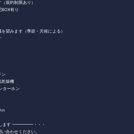
す（規約制限あり）
BOX有り
城を望みます（季節・天候による）
す
チン
気乾燥機
ンターホン
0ｍ
します ━━━━━・・・
問い合わせください。