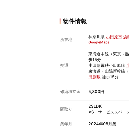
物件情報
神奈川県
小田原市
浜
所在地
GoogleMaps
東海道本線（東京～
歩15分
交通
小田急電鉄小田原線
東海道・山陽新幹線
田原駅
徒歩15分
修繕積立金
5,800円
2SLDK
間取り
※S・サービススペー
築年月
2024年08月築