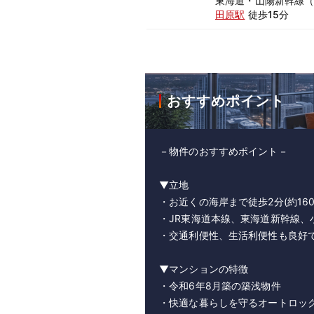
東海道・山陽新幹線
田原駅
徒歩15分
おすすめポイント
－物件のおすすめポイント－
▼立地
・お近くの海岸まで徒歩2分(約16
・JR東海道本線、東海道新幹線、
・交通利便性、生活利便性も良好
▼マンションの特徴
・令和6年8月築の築浅物件
・快適な暮らしを守るオートロッ