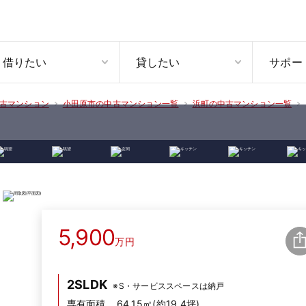
借りたい
貸したい
サポー
古マンション
小田原市の中古マンション一覧
浜町の中古マンション一覧
5,900
万円
2SLDK
※S・サービススペースは納戸
専有面積
64.15㎡(約19.4坪)