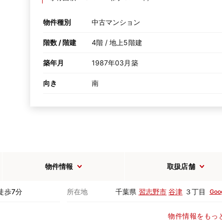
物件種別
中古マンション
階数 / 階建
4階 / 地上5階建
築年月
1987年03月築
向き
南
物件情報
取扱店舗
徒歩7分
所在地
千葉県
習志野市
谷津
３丁目
Goo
物件情報をもっ