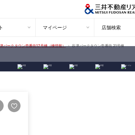
ト
マイページ
店舗検索
谷津パークタウン壱番街 21号棟
津パークタウン壱番街17号棟（棟情報）