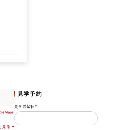
見学予約
見学希望日
*
gleMaps
と見る