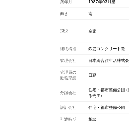
築年月
1987年03月築
向き
南
現況
空家
建物構造
鉄筋コンクリート造
管理会社
日本総合住生活株式
管理員の
日勤
勤務形態
住宅・都市整備公団 
分譲会社
る売主)
設計会社
住宅・都市整備公団
引渡時期
相談