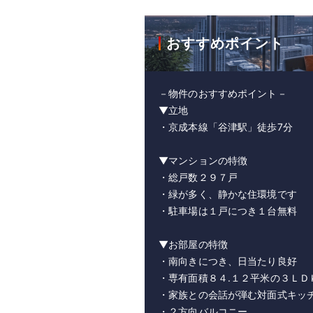
おすすめポイント
－物件のおすすめポイント－
▼立地
・京成本線「谷津駅」徒歩7分
▼マンションの特徴
・総戸数２９７戸
・緑が多く、静かな住環境です
・駐車場は１戸につき１台無料
▼お部屋の特徴
・南向きにつき、日当たり良好
・専有面積８４.１２平米の３ＬＤ
・家族との会話が弾む対面式キッ
・２方向バルコニー