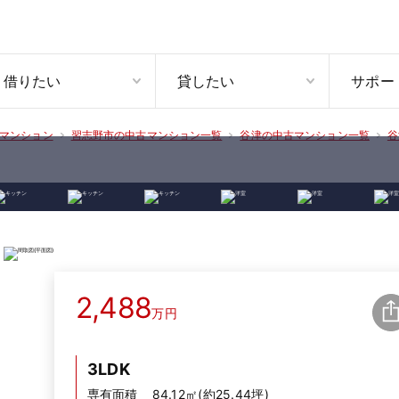
借りたい
貸したい
サポー
マンション
習志野市の中古マンション一覧
谷津の中古マンション一覧
谷
2,488
万円
3LDK
専有面積
84.12㎡(約25.44坪)