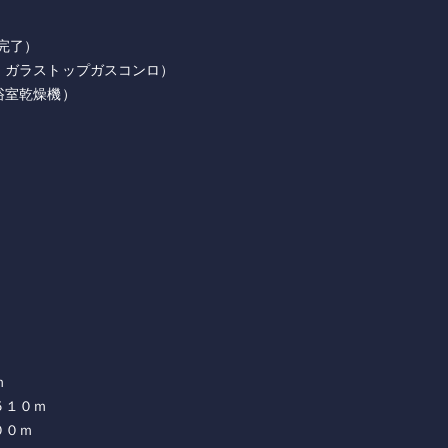
完了）
・ガラストップガスコンロ）
浴室乾燥機）
ｍ
５１０ｍ
００ｍ