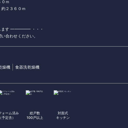
４０ｍ
 約２３６０ｍ
ます ━━━━━ ・・・
乾燥機
食器洗乾燥機
フォーム済み
総戸数
対面式
（予定含）
100戸以上
キッチン