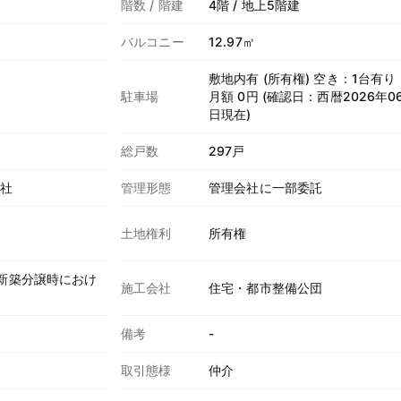
階数 / 階建
4階 / 地上5階建
バルコニー
12.97㎡
敷地内有 (所有権) 空き：1台有り
駐車場
月額 0円 (確認日：西暦2026年0
日現在)
総戸数
297戸
会社
管理形態
管理会社に一部委託
土地権利
所有権
(新築分譲時におけ
施工会社
住宅・都市整備公団
備考
-
取引態様
仲介