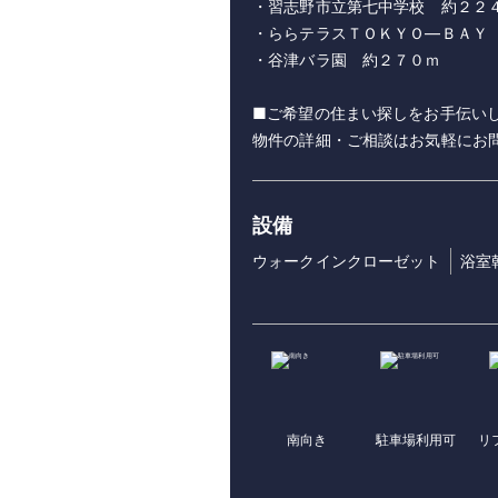
・習志野市立第七中学校 約２２
・ららテラスＴＯＫＹＯ―ＢＡＹ
・谷津バラ園 約２７０ｍ
■ご希望の住まい探しをお手伝いし
設備
ウォークインクローゼット
浴室
南向き
駐車場利用可
リ