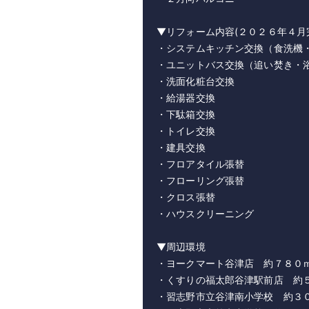
▼リフォーム内容(２０２６年４月
・システムキッチン交換（食洗機
・ユニットバス交換（追い焚き・
・洗面化粧台交換
・給湯器交換
・下駄箱交換
・トイレ交換
・建具交換
・フロアタイル張替
・フローリング張替
・クロス張替
・ハウスクリーニング
▼周辺環境
・ヨークマート谷津店 約７８０
・くすりの福太郎谷津駅前店 約
・習志野市立谷津南小学校 約３